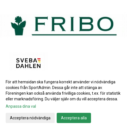
För att hemsidan ska fungera korrekt använder vi nödvändiga
BRONSPARTNERS
cookies från SportAdmin. Dessa går inte att stänga av.
INSTAGRAM
Föreningen kan också använda frivilliga cookies, t.ex. för statistik
eller marknadsföring. Du väljer själv om du vill acceptera dessa.
Anpassa dina val
Cookie-inställningar
Gå till Webbversion
Acceptera nödvändiga
Acceptera alla