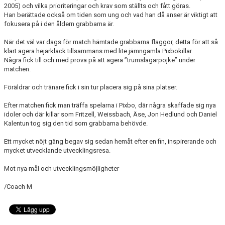
2005) och vilka prioriteringar och krav som ställts och fått göras.
Han berättade också om tiden som ung och vad han då anser är viktigt att
fokusera på i den åldern grabbarna är.
När det väl var dags för match hämtade grabbarna flaggor, detta för att så
klart agera hejarklack tillsammans med lite jämngamla Pixbokillar.
Några fick till och med prova på att agera ”trumslagarpojke” under
matchen.
Föräldrar och tränare fick i sin tur placera sig på sina platser.
Efter matchen fick man träffa spelarna i Pixbo, där några skaffade sig nya
idoler och där killar som Fritzell, Weissbach, Äse, Jon Hedlund och Daniel
Kalentun tog sig den tid som grabbarna behövde.
Ett mycket nöjt gäng begav sig sedan hemåt efter en fin, inspirerande och
mycket utvecklande utvecklingsresa.
Mot nya mål och utvecklingsmöjligheter
/Coach M