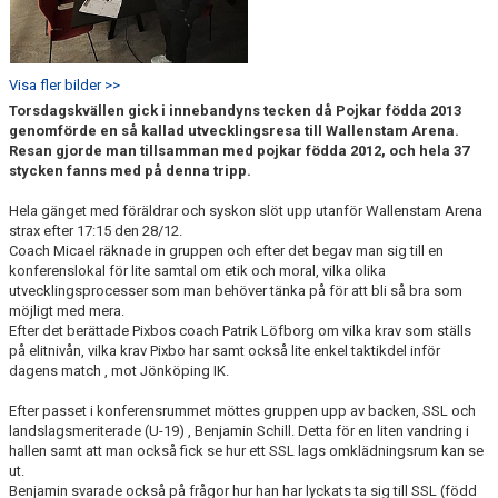
Visa fler bilder >>
Torsdagskvällen gick i innebandyns tecken då Pojkar födda 2013
genomförde en så kallad utvecklingsresa till Wallenstam Arena.
Resan gjorde man tillsamman med pojkar födda 2012, och hela 37
stycken fanns med på denna tripp.
Hela gänget med föräldrar och syskon slöt upp utanför Wallenstam Arena
strax efter 17:15 den 28/12.
Coach Micael räknade in gruppen och efter det begav man sig till en
konferenslokal för lite samtal om etik och moral, vilka olika
utvecklingsprocesser som man behöver tänka på för att bli så bra som
möjligt med mera.
Efter det berättade Pixbos coach Patrik Löfborg om vilka krav som ställs
på elitnivån, vilka krav Pixbo har samt också lite enkel taktikdel inför
dagens match , mot Jönköping IK.
Efter passet i konferensrummet möttes gruppen upp av backen, SSL och
landslagsmeriterade (U-19) , Benjamin Schill. Detta för en liten vandring i
hallen samt att man också fick se hur ett SSL lags omklädningsrum kan se
ut.
Benjamin svarade också på frågor hur han har lyckats ta sig till SSL (född