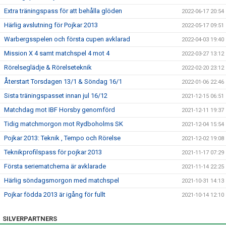
Extra träningspass för att behålla glöden
2022-06-17 20:54
Härlig avslutning för Pojkar 2013
2022-05-17 09:51
Warbergsspelen och första cupen avklarad
2022-04-03 19:40
Mission X 4 samt matchspel 4 mot 4
2022-03-27 13:12
Rörelseglädje & Rörelseteknik
2022-02-20 23:12
Återstart Torsdagen 13/1 & Söndag 16/1
2022-01-06 22:46
Sista träningspasset innan jul 16/12
2021-12-15 06:51
Matchdag mot IBF Horsby genomförd
2021-12-11 19:37
Tidig matchmorgon mot Rydboholms SK
2021-12-04 15:54
Pojkar 2013: Teknik , Tempo och Rörelse
2021-12-02 19:08
Teknikprofilspass för pojkar 2013
2021-11-17 07:29
Första seriematcherna är avklarade
2021-11-14 22:25
Härlig söndagsmorgon med matchspel
2021-10-31 14:13
Pojkar födda 2013 är igång för fullt
2021-10-14 12:10
SILVERPARTNERS