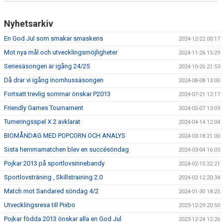
Nyhetsarkiv
En God Jul som smakar smaskens
2024-12-22 00:17
Mot nya mål och utvecklingsmöjligheter
2024-11-26 15:29
Seriesäsongen är igång 24/25
2024-10-26 21:53
Då drar vi igång inomhussäsongen
2024-08-08 13:00
Fortsatt trevlig sommar önskar P2013
2024-07-21 12:17
Friendly Games Tournament
2024-05-07 13:09
Turneringsspel X 2 avklarat
2024-04-14 12:04
BIOMÅNDAG MED POPCORN OCH ANALYS
2024-03-18 21:00
Sista hemmamatchen blev en succésöndag
2024-03-04 16:05
Pojkar 2013 på sportlovsinnebandy
2024-02-15 22:21
Sportlovsträning , Skillstraining 2.0
2024-02-12 20:34
Match mot Sandared söndag 4/2
2024-01-30 18:25
Utvecklingsresa till Pixbo
2023-12-29 20:50
Pojkar födda 2013 önskar alla en God Jul
2023-12-24 12:26