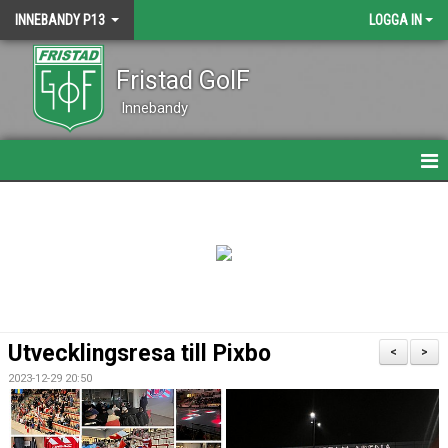
INNEBANDY P13
LOGGA IN
Fristad GoIF
Innebandy
HEM
NYHETER
KALENDER
TRUPPEN
Utvecklingsresa till Pixbo
<
>
BILDGALLERI
2023-12-29 20:50
DOKUMENT