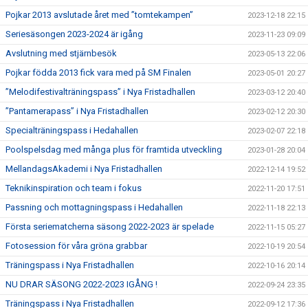
Pojkar 2013 avslutade året med ”tomtekampen”
2023-12-18 22:15
Seriesäsongen 2023-2024 är igång
2023-11-23 09:09
Avslutning med stjärnbesök
2023-05-13 22:06
Pojkar födda 2013 fick vara med på SM Finalen
2023-05-01 20:27
”Melodifestivalträningspass” i Nya Fristadhallen
2023-03-12 20:40
”Pantamerapass” i Nya Fristadhallen
2023-02-12 20:30
Specialträningspass i Hedahallen
2023-02-07 22:18
Poolspelsdag med många plus för framtida utveckling
2023-01-28 20:04
MellandagsAkademi i Nya Fristadhallen
2022-12-14 19:52
Teknikinspiration och team i fokus
2022-11-20 17:51
Passning och mottagningspass i Hedahallen
2022-11-18 22:13
Första seriematcherna säsong 2022-2023 är spelade
2022-11-15 05:27
Fotosession för våra gröna grabbar
2022-10-19 20:54
Träningspass i Nya Fristadhallen
2022-10-16 20:14
NU DRAR SÄSONG 2022-2023 IGÅNG !
2022-09-24 23:35
Träningspass i Nya Fristadhallen
2022-09-12 17:36