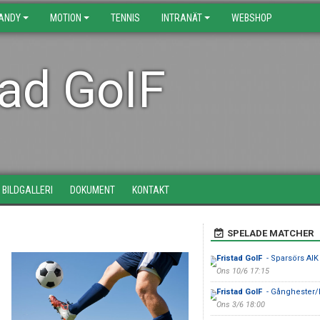
BANDY
MOTION
TENNIS
INTRANÄT
WEBSHOP
tad GoIF
BILDGALLERI
DOKUMENT
KONTAKT
SPELADE MATCHER
Fristad GoIF
- Sparsörs AIK
Ons 10/6 17:15
Fristad GoIF
- Gånghester/
Ons 3/6 18:00