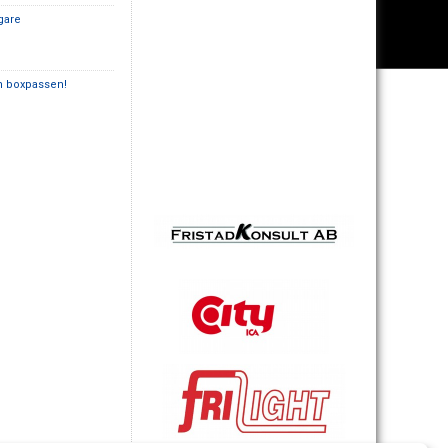
gare
ch boxpassen!