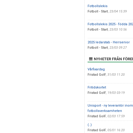
Fotbollslekis
Fotboll - Start
,
23/04 15:39
Fotbollslekis 2025 - födda 20
Fotboll - Start
,
23/03 10:56
2025 ledarstab - Herrsenior
Fotboll - Start
,
23/03 09:27
NYHETER FRÅN FÖR
Vårfixardag
Fristad GoIF
,
31/03 11:20
Fritidskortet
Fristad GoIF
,
19/03 03-19
Unisport - ny leverantör inom
fotbollsverksamheten
Fristad GoIF
,
02/03 17:59
(..)
Fristad GoIF
,
05/01 16:20