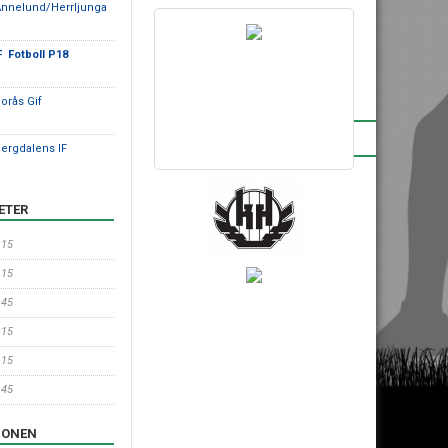
Annelund/Herrljunga
F Fotboll P18
Borås Gif
BRONSPARTNERS
INSTAGRAM
Bergdalens IF
ETER
:15
:15
:45
:15
:15
:45
IONEN