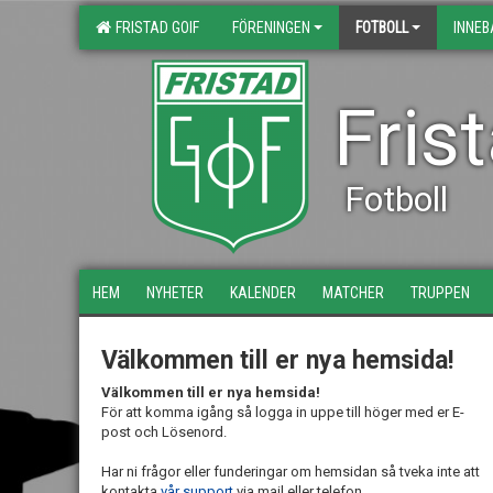
FRISTAD GOIF
FÖRENINGEN
FOTBOLL
INNE
Fris
Fotboll
HEM
NYHETER
KALENDER
MATCHER
TRUPPEN
Välkommen till er nya hemsida!
Välkommen till er nya hemsida!
För att komma igång så logga in uppe till höger med er E-
post och Lösenord.
Har ni frågor eller funderingar om hemsidan så tveka inte att
kontakta
vår support
via mail eller telefon.