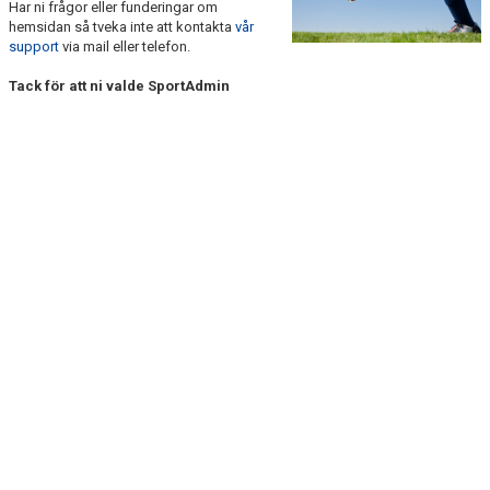
Har ni frågor eller funderingar om
TRUPPEN
hemsidan så tveka inte att kontakta
vår
support
via mail eller telefon.
KONTAKT
Tack för att ni valde SportAdmin