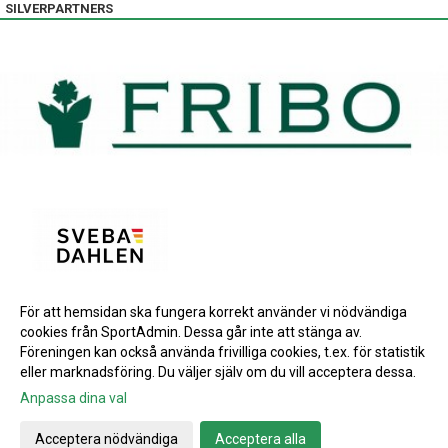
SILVERPARTNERS
För att hemsidan ska fungera korrekt använder vi nödvändiga
BRONSPARTNERS
cookies från SportAdmin. Dessa går inte att stänga av.
INSTAGRAM
Föreningen kan också använda frivilliga cookies, t.ex. för statistik
eller marknadsföring. Du väljer själv om du vill acceptera dessa.
Anpassa dina val
Cookie-inställningar
Gå till Webbversion
Acceptera nödvändiga
Acceptera alla