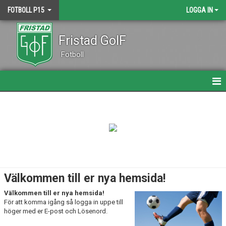
FOTBOLL P15
LOGGA IN
Fristad GoIF
Fotboll
HEM
NYHETER
DOKUMENT
BILDGALLERI
Välkommen till er nya hemsida!
KALENDER
Välkommen till er nya hemsida!
För att komma igång så logga in uppe till
MATCHER
höger med er E-post och Lösenord.