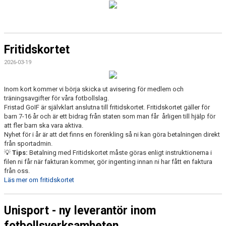
Fritidskortet
2026-03-19
Inom kort kommer vi börja skicka ut avisering för medlem och
träningsavgifter för våra fotbollslag.
Fristad GoIF är självklart anslutna till fritidskortet. Fritidskortet gäller för
barn 7-16 år och är ett bidrag från staten som man får årligen till hjälp för
att fler barn ska vara aktiva.
Nyhet för i år är att det finns en förenkling så ni kan göra betalningen direkt
från sportadmin.
💡
Tips:
Betalning med Fritidskortet måste göras enligt instruktionerna i
filen ni får när fakturan kommer, gör ingenting innan ni har fått en faktura
från oss.
Läs mer om fritidskortet
Unisport - ny leverantör inom
fotbollsverksamheten