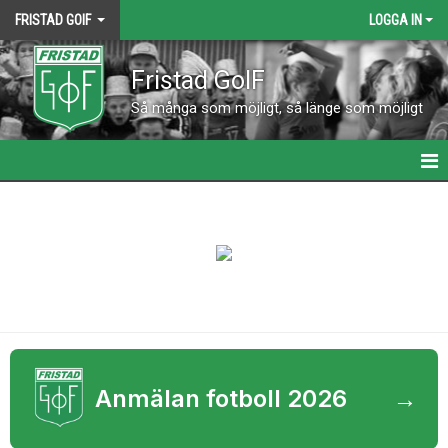
FRISTAD GOIF
LOGGA IN
Fristad GoIF
Så många som möjligt, så länge som möjligt
HEM
NYHETER
KALENDER
KONTAKT
VÅRA LAG
Anmälan fotboll 2026
→
MATCHER