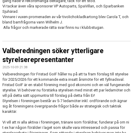
gång hade vi rekordmånga deltagare, tack för ert stöd.
Vi tackar även våra sponsorer VP Autoparts, SpaVillan, och Sparbanken
Sjuhärad.
Vinnare i vuxen-promenaden av vår tivolichokladkartong blev Carola T, och
bland barnfrågorna vann Wilhelm J.
Alla frågor och markerade rätta svar finns nu i klubbstugan.
Valberedningen söker ytterligare
styrelserepresentanter
2025-10-09 21:38
Valberedningen för Fristad GoIF håller nu på att ta fram förslag till styrelse
för 2025/2026 för ett kommande extra insatt årsmöte för ett fyllnadsval.
Fristad GoIF är en stabil förening med god ekonomi och en väl fungerande
styrelse. Vi behöver nu förstärka styrelsen med minst ett par ledamöter och
vill på detta sätt uppmuntra till förslag på detta från Er!
Styrelsen i föreningen består av 5-7 ledamöter inkl. ordförande och ägnar
sig åt föreningens övergripande frågor både av strategisk och taktisk
karaktär.
Vi vill att ni alla aktiva i föreningen, tränare som föräldrar, funderar på om ni
t ex har någon förälder i laget som skulle vara intresserad och passa för
styrelsearbete i föreningen. Som sittande i styrelsen behöver man inte ha