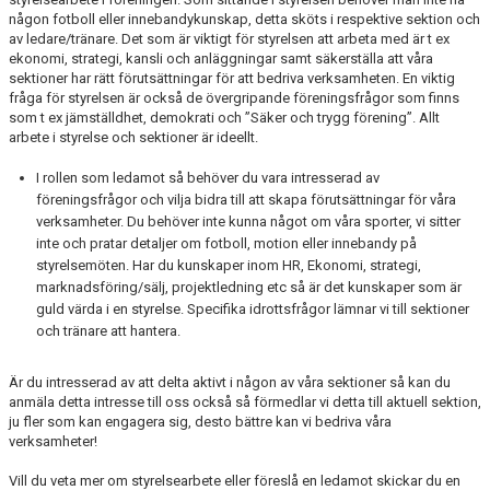
någon fotboll eller innebandykunskap, detta sköts i respektive sektion och
av ledare/tränare. Det som är viktigt för styrelsen att arbeta med är t ex
ekonomi, strategi, kansli och anläggningar samt säkerställa att våra
sektioner har rätt förutsättningar för att bedriva verksamheten. En viktig
fråga för styrelsen är också de övergripande föreningsfrågor som finns
som t ex jämställdhet, demokrati och ”Säker och trygg förening”. Allt
arbete i styrelse och sektioner är ideellt.
I rollen som ledamot så behöver du vara intresserad av
föreningsfrågor och vilja bidra till att skapa förutsättningar för våra
verksamheter. Du behöver inte kunna något om våra sporter, vi sitter
inte och pratar detaljer om fotboll, motion eller innebandy på
styrelsemöten. Har du kunskaper inom HR, Ekonomi, strategi,
marknadsföring/sälj, projektledning etc så är det kunskaper som är
guld värda i en styrelse. Specifika idrottsfrågor lämnar vi till sektioner
och tränare att hantera.
Är du intresserad av att delta aktivt i någon av våra sektioner så kan du
anmäla detta intresse till oss också så förmedlar vi detta till aktuell sektion,
ju fler som kan engagera sig, desto bättre kan vi bedriva våra
verksamheter!
Vill du veta mer om styrelsearbete eller föreslå en ledamot skickar du en