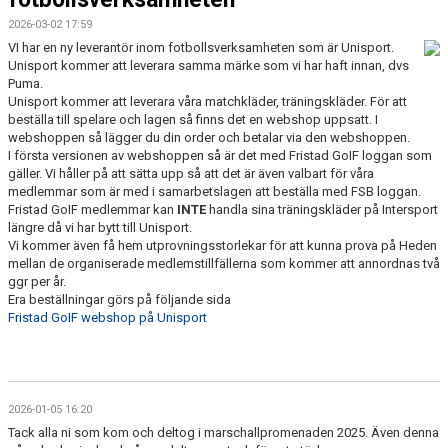
2026-03-02 17:59
VI har en ny leverantör inom fotbollsverksamheten som är Unisport.
Unisport kommer att leverara samma märke som vi har haft innan, dvs
Puma.
Unisport kommer att leverara våra matchkläder, träningskläder. För att
beställa till spelare och lagen så finns det en webshop uppsatt. I
webshoppen så lägger du din order och betalar via den webshoppen.
I första versionen av webshoppen så är det med Fristad GoIF loggan som
gäller. Vi håller på att sätta upp så att det är även valbart för våra
medlemmar som är med i samarbetslagen att beställa med FSB loggan.
Fristad GoIF medlemmar kan
INTE
handla sina träningskläder på Intersport
längre då vi har bytt till Unisport.
Vi kommer även få hem utprovningsstorlekar för att kunna prova på Heden
mellan de organiserade medlemstillfällerna som kommer att annordnas två
ggr per år.
Era beställningar görs på följande sida
Fristad GoIF webshop på Unisport
2026-01-05 16:20
Tack alla ni som kom och deltog i marschallpromenaden 2025. Även denna