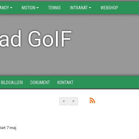
BANDY
MOTION
TENNIS
INTRANÄT
WEBSHOP
tad GoIF
BILDGALLERI
DOKUMENT
KONTAKT
<
>
art 7 maj.