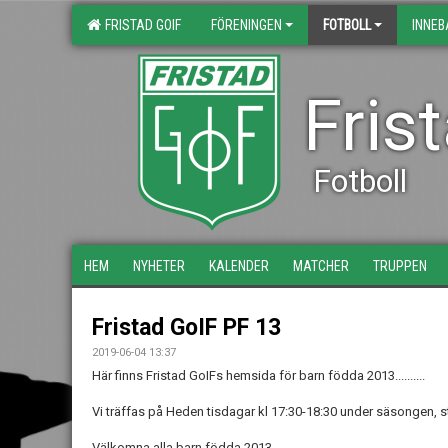
FRISTAD GOIF
FÖRENINGEN
FOTBOLL
INNE
Fris
Fotboll
HEM
NYHETER
KALENDER
MATCHER
TRUPPEN
Fristad GoIF PF 13
2019-06-04 13:37
Här finns Fristad GoIFs hemsida för barn födda 2013..........
Vi träffas på Heden tisdagar kl 17:30-18:30 under säsongen, st
Välkomna alla barn födda 2013