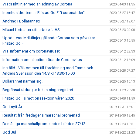
VFF:s riktlinjer med anledning av Corona
2020-04-03 11:35
Inomhusidrotterna i Fristad GoIF "i coronatider"
2020-03-27 13:47
Ändring i Bollarännet!
2020-03-27 12:07
Micael fortsätter sitt arbete i JAS
2020-03-23 09:00
Uppdaterade riktlinjer gällande Corona som påverkar
2020-03-13 15:55
Fristad GoIF
VFF informerar om coronaviruset
2020-03-12 22:33
Information om situation rörande Coronavirus.
2020-03-12 16:09
Inställd - Välkommen till föreläsning med Emma och
2020-02-28 07:27
Anders Svensson den 14/3 kl 13:30-15:00
Bollarännet närmar sig!
2020-02-25 10:13
Begränsat utdrag ur belastningsregistret
2020-01-29 20:30
Fristad GoIFs motionssektion våren 2020
2020-01-08 11:59
Gott nytt År
2019-12-31 15:01
Resultat från fredagens marschallpromenad
2019-12-30 12:45
Den årliga marschallpromenaden blir den 27/12.
2019-12-23 10:51
God Jul
2019-12-22 21:23