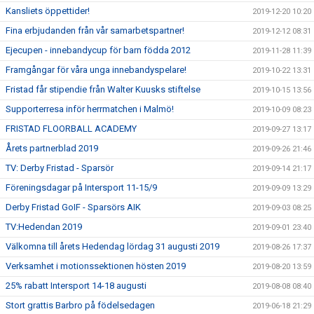
Kansliets öppettider!
2019-12-20 10:20
Fina erbjudanden från vår samarbetspartner!
2019-12-12 08:31
Ejecupen - innebandycup för barn födda 2012
2019-11-28 11:39
Framgångar för våra unga innebandyspelare!
2019-10-22 13:31
Fristad får stipendie från Walter Kuusks stiftelse
2019-10-15 13:56
Supporterresa inför herrmatchen i Malmö!
2019-10-09 08:23
FRISTAD FLOORBALL ACADEMY
2019-09-27 13:17
Årets partnerblad 2019
2019-09-26 21:46
TV: Derby Fristad - Sparsör
2019-09-14 21:17
Föreningsdagar på Intersport 11-15/9
2019-09-09 13:29
Derby Fristad GoIF - Sparsörs AIK
2019-09-03 08:25
TV:Hedendan 2019
2019-09-01 23:40
Välkomna till årets Hedendag lördag 31 augusti 2019
2019-08-26 17:37
Verksamhet i motionssektionen hösten 2019
2019-08-20 13:59
25% rabatt Intersport 14-18 augusti
2019-08-08 08:40
Stort grattis Barbro på födelsedagen
2019-06-18 21:29