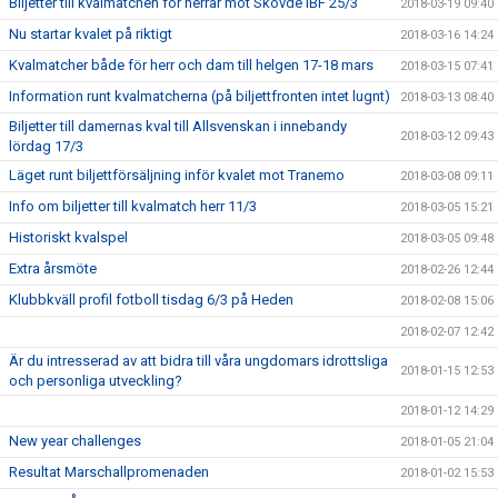
Biljetter till kvalmatchen för herrar mot Skövde IBF 25/3
2018-03-19 09:40
Nu startar kvalet på riktigt
2018-03-16 14:24
Kvalmatcher både för herr och dam till helgen 17-18 mars
2018-03-15 07:41
Information runt kvalmatcherna (på biljettfronten intet lugnt)
2018-03-13 08:40
Biljetter till damernas kval till Allsvenskan i innebandy
2018-03-12 09:43
lördag 17/3
Läget runt biljettförsäljning inför kvalet mot Tranemo
2018-03-08 09:11
Info om biljetter till kvalmatch herr 11/3
2018-03-05 15:21
Historiskt kvalspel
2018-03-05 09:48
Extra årsmöte
2018-02-26 12:44
Klubbkväll profil fotboll tisdag 6/3 på Heden
2018-02-08 15:06
2018-02-07 12:42
Är du intresserad av att bidra till våra ungdomars idrottsliga
2018-01-15 12:53
och personliga utveckling?
2018-01-12 14:29
New year challenges
2018-01-05 21:04
Resultat Marschallpromenaden
2018-01-02 15:53