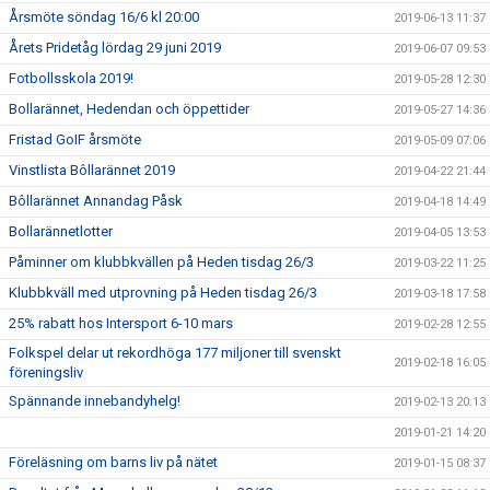
Årsmöte söndag 16/6 kl 20:00
2019-06-13 11:37
Årets Pridetåg lördag 29 juni 2019
2019-06-07 09:53
Fotbollsskola 2019!
2019-05-28 12:30
Bollarännet, Hedendan och öppettider
2019-05-27 14:36
Fristad GoIF årsmöte
2019-05-09 07:06
Vinstlista Bôllarännet 2019
2019-04-22 21:44
Bôllarännet Annandag Påsk
2019-04-18 14:49
Bollarännetlotter
2019-04-05 13:53
Påminner om klubbkvällen på Heden tisdag 26/3
2019-03-22 11:25
Klubbkväll med utprovning på Heden tisdag 26/3
2019-03-18 17:58
25% rabatt hos Intersport 6-10 mars
2019-02-28 12:55
Folkspel delar ut rekordhöga 177 miljoner till svenskt
2019-02-18 16:05
föreningsliv
Spännande innebandyhelg!
2019-02-13 20:13
2019-01-21 14:20
Föreläsning om barns liv på nätet
2019-01-15 08:37