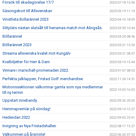
Försök till skadegörelse 17/7
2023-07-18 15:06
Säsongskort till Allsvenskan
2023-05-19 11:10
Vinstlista Bollarännet 2023
2023-04-10 18:09
Sittplats nästan slutsålt till herrarnas match mot Alingsås
2023-03-30 10:44
Bôllarännet
2023-03-24 08:36
Bôllarännet 2023
2023-03-21 15:50
Streama allsvenska kvalet mot Kungälv
2023-03-21 08:37
Kvalbiljetter för Herr & Dam
2023-03-14 15:44
Vinnare i marschall-promenaden 2022
2023-01-07 08:53
Perfekta julklappen, Fristad GoIF merchandise
2022-11-24 14:31
Motionssektionen välkomnar gamla som nya medlemmar
2022-10-03 16:02
till ny termin
Uppstart innebandy
2022-09-26 20:05
Hemmapremiär på söndag!
2022-09-14 15:27
Hedendan 2022
2022-09-03 23:41
Invigning av Nya Fristadshallen
2022-08-17 15:27
Välkommen på årsmöte!
2022-06-26 07:53