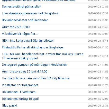
Semesterstängt på kansliet!
2020-07-03 07:56
Live stream av premiären mot Dalsjöfors.
2020-06-28 17:32
Bôllarännetvinster och Hedendan
2020-06-25 10:35
Årsmöte 25/6 19:00
2020-06-24 09:46
Vi behöver bli några fler....
2020-06-16 23:05
Glöm inte kolla dina Bôllarännetlotter!
2020-05-25 13:43
Fristad GoIFs kansli stängt under långhelgen
2020-05-20 11:30
FRISTAD GoIF handlar och bär ut varor från ICA City Fristad
2020-04-27 13:14
till personer i riskgrupper!
Deltagare i gympan på måndagar i Hedahallen
2020-04-27 11:06
Årsmöte torsdag 25 juni kl.19:00
2020-04-23 11:55
Handla och bära hem varor från ICA City till äldre
2020-04-22 11:38
Vinstlistan för Bôllarännet
2020-04-18 17:29
Bôllarännet - Livestream
2020-04-18 17:25
Bôllarännet lördag 18 april
2020-04-15 12:06
Glad påsk!
2020-04-08 09:36