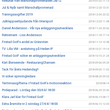
Resultat från Marschallpromenaden 28/12
2019-01-02 11:13
Jul & Nyår samt Marschallpromenad
2018-12-20 10:31
Träningsavgifter 2019
2018-12-04 20:32
Julklappserbjudande från Intersport
2018-12-03 11:48
Daniel Andersson - Vår nya anläggningsutvecklare
2018-11-24 20:56
Retirement - Liss Andersson
2018-11-18 17:14
Fristad GoIFs andel av Gräsroten
2018-11-14 10:38
TV: Lilla VM - avslutning på Heden IP
2018-10-21 19:14
Fristad GoIF söker en anläggningsutvecklare
2018-10-10 21:24
Kärt återseende - RestaurangChansen
2018-09-06 09:24
Tack för årets Hedendag!!
2018-09-05 11:02
Vi söker spinningledare
2018-08-20 09:53
Terminsavgifterna i Fristad GoIFs motionssektion
2018-08-14
Prideparad - Lördag den 30/6 kl 18:00
2018-06-29 23:36
Klara Jarl klar för Fristad GoIF
2018-06-19 08:17
Extra årsmöte nr 2 söndag 27/6 kl 18:00
2018-06-15 12:43