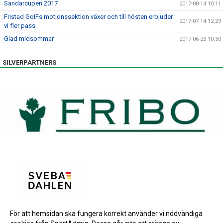
Sandarcupen 2017
2017-08-14 10:11
Fristad GoIFs motionssektion växer och till hösten erbjuder
2017-07-14 12:29
vi fler pass
Glad midsommar
2017-06-23 10:50
SILVERPARTNERS
För att hemsidan ska fungera korrekt använder vi nödvändiga
BRONSPARTNERS