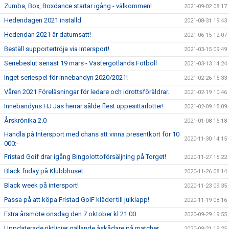
Zumba, Box, Boxdance startar igång - välkommen!
2021-09-02 08:17
Hedendagen 2021 inställd
2021-08-31 19:43
Hedendan 2021 är datumsatt!
2021-06-15 12:07
Beställ supportertröja via Intersport!
2021-03-15 09:49
Seriebeslut senast 19 mars - Västergötlands Fotboll
2021-03-13 14:24
Inget seriespel för innebandyn 2020/2021!
2021-02-26 15:33
Våren 2021 Föreläsningar för ledare och idrottsföräldrar.
2021-02-19 10:46
Innebandyns HJ Jas herrar sålde flest uppesittarlotter!
2021-02-09 15:09
Årskrönika 2.0
2021-01-08 16:18
Handla på Intersport med chans att vinna presentkort för 10
2020-11-30 14:15
000:-
Fristad Goif drar igång Bingolottoförsäljning på Torget!
2020-11-27 15:22
Black friday på Klubbhuset
2020-11-26 08:14
Black week på intersport!
2020-11-23 09:35
Passa på att köpa Fristad GoIF kläder till julklapp!
2020-11-19 08:16
Extra årsmöte onsdag den 7 oktober kl 21:00
2020-09-29 19:55
Uppdaterade riktlinjer gällande åskådare på matcher
2020-08-21 19:25