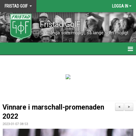
FRISTAD GOIF
LOGGA IN
Fristad GoIF
Så många som möjligt, så länge som möjligt
HEM
NYHETER
KALENDER
KONTAKT
Vinnare i marschall-promenaden
<
>
VÅRA LAG
2022
2023-01-07 08:53
MATCHER