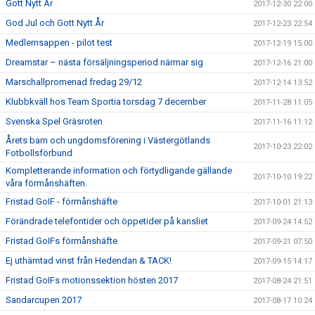
Gott Nytt År
2017-12-30 22:00
God Jul och Gott Nytt År
2017-12-23 22:54
Medlemsappen - pilot test
2017-12-19 15:00
Dreamstar – nästa försäljningsperiod närmar sig
2017-12-16 21:00
Marschallpromenad fredag 29/12
2017-12-14 13:52
Klubbkväll hos Team Sportia torsdag 7 december
2017-11-28 11:05
Svenska Spel Gräsroten
2017-11-16 11:12
Årets barn och ungdomsförening i Västergötlands
2017-10-23 22:02
Fotbollsförbund
Kompletterande information och förtydligande gällande
2017-10-10 19:22
våra förmånshäften.
Fristad GoIF - förmånshäfte
2017-10-01 21:13
Förändrade telefontider och öppetider på kansliet
2017-09-24 14:52
Fristad GoIFs förmånshäfte
2017-09-21 07:50
Ej uthämtad vinst från Hedendan & TACK!
2017-09-15 14:17
Fristad GoIFs motionssektion hösten 2017
2017-08-24 21:51
Sandarcupen 2017
2017-08-17 10:24