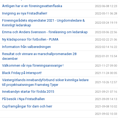
Äntligen har vi en föreningsvattenflaska
2022-06-08 12:23
Invigning av nya Fristadhallen!
2022-05-11 06:28
Föreningsrådets stipendiater 2021 - Ungdomsledare &
2022-03-24 19:19
Kvinnligt ledarskap
Emma och Anders Svensson - föreläsning om ledarskap
2022-03-06 22:56
Ny klädsponsor för fotbollen - PUMA
2022-02-22 21:06
Information från valberedningen
2022-02-14 16:22
Resultat och vinnare av marschallpromenaden 28
2022-01-01 15:54
december
Välkommen vår nya föreningsansvarige !
2021-11-27 09:00
Black Friday på Intersport!
2021-11-24 00:05
Västergötlands innebandyförbund söker kvinnliga ledare
2021-10-26 12:57
till projektsatsningen Framsteg Tjejer
Innebandyn startar för födda 2015
2021-09-21 07:16
På besök i Nya Fristadhallen
2021-09-09 14:13
Cupframgångar för dam och herr
2021-09-08 10:02
2021-09-02 10:33