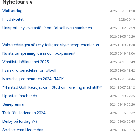
Nyhetsarkiv
Vårfixardag
2026-03-31 11:20
Fritidskortet
2026-03-19
Unisport - ny leverantör inom fotbollsverksamheten
2026-03-02 17:59
2026-01-05 16:20
Valberedningen söker ytterligare styrelserepresentanter
2025-10-09 21:38
Nu startar spinning, dans och boxpassen!
2025-08-19 19:06
Vinstlista bôllarännet 2025
2025-04-21 16:49
Fysisk förberedelse för fotboll
2025-01-06 11:42
Marschallpromenaden 2024 - TACK!
2024-12-31 14:44
**Fristad GoIF Retrojacka – Stöd din förening med stil!**
2024-10-07 21:12
Uppstart innebandy
2024-09-29 22:35
Seriepremiär
2024-09-19 06:20
Tack för Hedendan 2024
2024-09-16 19:32
Derby på lördag 7/9
2024-09-06 06:45
Spelschema Hedendan
2024-09-04 19:15