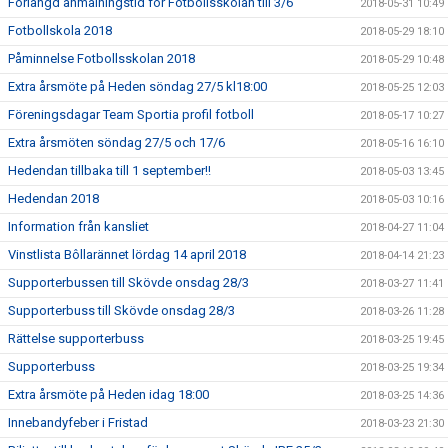
Förlängd anmälningstid för Fotbollsskolan till 3/6
2018-05-31 10:49
Fotbollskola 2018
2018-05-29 18:10
Påminnelse Fotbollsskolan 2018
2018-05-29 10:48
Extra årsmöte på Heden söndag 27/5 kl18:00
2018-05-25 12:03
Föreningsdagar Team Sportia profil fotboll
2018-05-17 10:27
Extra årsmöten söndag 27/5 och 17/6
2018-05-16 16:10
Hedendan tillbaka till 1 september!!
2018-05-03 13:45
Hedendan 2018
2018-05-03 10:16
Information från kansliet
2018-04-27 11:04
Vinstlista Bôllarännet lördag 14 april 2018
2018-04-14 21:23
Supporterbussen till Skövde onsdag 28/3
2018-03-27 11:41
Supporterbuss till Skövde onsdag 28/3
2018-03-26 11:28
Rättelse supporterbuss
2018-03-25 19:45
Supporterbuss
2018-03-25 19:34
Extra årsmöte på Heden idag 18:00
2018-03-25 14:36
Innebandyfeber i Fristad
2018-03-23 21:30