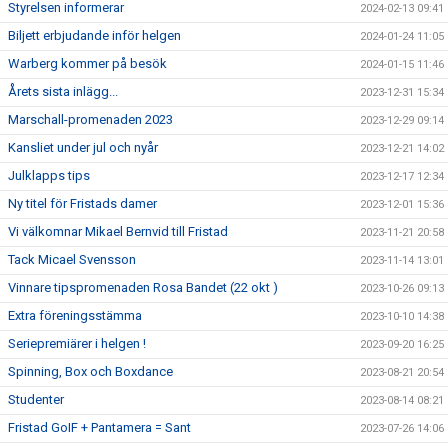
Styrelsen informerar
2024-02-13 09:41
Biljett erbjudande inför helgen
2024-01-24 11:05
Warberg kommer på besök
2024-01-15 11:46
Årets sista inlägg...
2023-12-31 15:34
Marschall-promenaden 2023
2023-12-29 09:14
Kansliet under jul och nyår
2023-12-21 14:02
Julklapps tips
2023-12-17 12:34
Ny titel för Fristads damer
2023-12-01 15:36
Vi välkomnar Mikael Bernvid till Fristad
2023-11-21 20:58
Tack Micael Svensson
2023-11-14 13:01
Vinnare tipspromenaden Rosa Bandet (22 okt )
2023-10-26 09:13
Extra föreningsstämma
2023-10-10 14:38
Seriepremiärer i helgen !
2023-09-20 16:25
Spinning, Box och Boxdance
2023-08-21 20:54
Studenter
2023-08-14 08:21
Fristad GoIF + Pantamera = Sant
2023-07-26 14:06