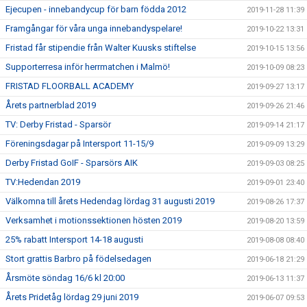
Ejecupen - innebandycup för barn födda 2012
2019-11-28 11:39
Framgångar för våra unga innebandyspelare!
2019-10-22 13:31
Fristad får stipendie från Walter Kuusks stiftelse
2019-10-15 13:56
Supporterresa inför herrmatchen i Malmö!
2019-10-09 08:23
FRISTAD FLOORBALL ACADEMY
2019-09-27 13:17
Årets partnerblad 2019
2019-09-26 21:46
TV: Derby Fristad - Sparsör
2019-09-14 21:17
Föreningsdagar på Intersport 11-15/9
2019-09-09 13:29
Derby Fristad GoIF - Sparsörs AIK
2019-09-03 08:25
TV:Hedendan 2019
2019-09-01 23:40
Välkomna till årets Hedendag lördag 31 augusti 2019
2019-08-26 17:37
Verksamhet i motionssektionen hösten 2019
2019-08-20 13:59
25% rabatt Intersport 14-18 augusti
2019-08-08 08:40
Stort grattis Barbro på födelsedagen
2019-06-18 21:29
Årsmöte söndag 16/6 kl 20:00
2019-06-13 11:37
Årets Pridetåg lördag 29 juni 2019
2019-06-07 09:53