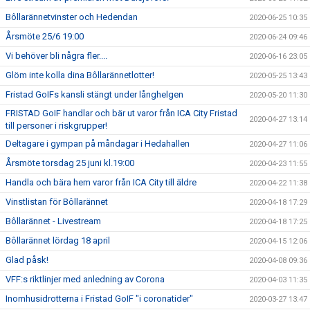
Bôllarännetvinster och Hedendan
2020-06-25 10:35
Årsmöte 25/6 19:00
2020-06-24 09:46
Vi behöver bli några fler....
2020-06-16 23:05
Glöm inte kolla dina Bôllarännetlotter!
2020-05-25 13:43
Fristad GoIFs kansli stängt under långhelgen
2020-05-20 11:30
FRISTAD GoIF handlar och bär ut varor från ICA City Fristad
2020-04-27 13:14
till personer i riskgrupper!
Deltagare i gympan på måndagar i Hedahallen
2020-04-27 11:06
Årsmöte torsdag 25 juni kl.19:00
2020-04-23 11:55
Handla och bära hem varor från ICA City till äldre
2020-04-22 11:38
Vinstlistan för Bôllarännet
2020-04-18 17:29
Bôllarännet - Livestream
2020-04-18 17:25
Bôllarännet lördag 18 april
2020-04-15 12:06
Glad påsk!
2020-04-08 09:36
VFF:s riktlinjer med anledning av Corona
2020-04-03 11:35
Inomhusidrotterna i Fristad GoIF "i coronatider"
2020-03-27 13:47