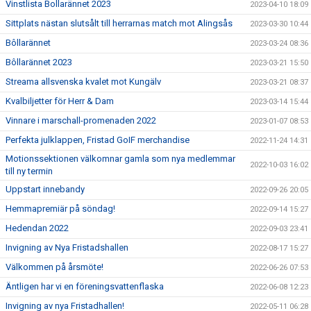
Vinstlista Bollarännet 2023
2023-04-10 18:09
Sittplats nästan slutsålt till herrarnas match mot Alingsås
2023-03-30 10:44
Bôllarännet
2023-03-24 08:36
Bôllarännet 2023
2023-03-21 15:50
Streama allsvenska kvalet mot Kungälv
2023-03-21 08:37
Kvalbiljetter för Herr & Dam
2023-03-14 15:44
Vinnare i marschall-promenaden 2022
2023-01-07 08:53
Perfekta julklappen, Fristad GoIF merchandise
2022-11-24 14:31
Motionssektionen välkomnar gamla som nya medlemmar
2022-10-03 16:02
till ny termin
Uppstart innebandy
2022-09-26 20:05
Hemmapremiär på söndag!
2022-09-14 15:27
Hedendan 2022
2022-09-03 23:41
Invigning av Nya Fristadshallen
2022-08-17 15:27
Välkommen på årsmöte!
2022-06-26 07:53
Äntligen har vi en föreningsvattenflaska
2022-06-08 12:23
Invigning av nya Fristadhallen!
2022-05-11 06:28