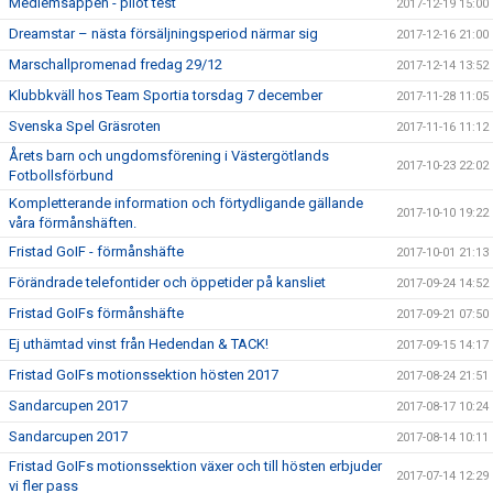
Medlemsappen - pilot test
2017-12-19 15:00
Dreamstar – nästa försäljningsperiod närmar sig
2017-12-16 21:00
Marschallpromenad fredag 29/12
2017-12-14 13:52
Klubbkväll hos Team Sportia torsdag 7 december
2017-11-28 11:05
Svenska Spel Gräsroten
2017-11-16 11:12
Årets barn och ungdomsförening i Västergötlands
2017-10-23 22:02
Fotbollsförbund
Kompletterande information och förtydligande gällande
2017-10-10 19:22
våra förmånshäften.
Fristad GoIF - förmånshäfte
2017-10-01 21:13
Förändrade telefontider och öppetider på kansliet
2017-09-24 14:52
Fristad GoIFs förmånshäfte
2017-09-21 07:50
Ej uthämtad vinst från Hedendan & TACK!
2017-09-15 14:17
Fristad GoIFs motionssektion hösten 2017
2017-08-24 21:51
Sandarcupen 2017
2017-08-17 10:24
Sandarcupen 2017
2017-08-14 10:11
Fristad GoIFs motionssektion växer och till hösten erbjuder
2017-07-14 12:29
vi fler pass