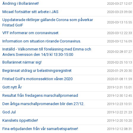
Ändring i Bollarännet!
2020-03-27 12:07
Micael fortsätter sitt arbete i JAS
2020-03-23 09:00
Uppdaterade riktlinjer gällande Corona som påverkar
2020-03-13 15:55
Fristad GoIF
VFF informerar om coronaviruset
2020-03-12 22:33
Information om situation rörande Coronavirus.
2020-03-12 16:09
Inställd - Välkommen till föreläsning med Emma och
2020-02-28 07:27
Anders Svensson den 14/3 kl 13:30-15:00
Bollarännet närmar sig!
2020-02-25 10:13
Begränsat utdrag ur belastningsregistret
2020-01-29 20:30
Fristad GoIFs motionssektion våren 2020
2020-01-08 11:59
Gott nytt År
2019-12-31 15:01
Resultat från fredagens marschallpromenad
2019-12-30 12:45
Den årliga marschallpromenaden blir den 27/12.
2019-12-23 10:51
God Jul
2019-12-22 21:23
Kansliets öppettider!
2019-12-20 10:20
Fina erbjudanden från vår samarbetspartner!
2019-12-12 08:31