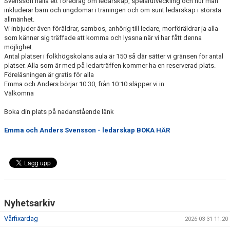
Svensson hålla ett föredrag om ledarskap, spelarutveckling och hur man
SISU
inkluderar barn och ungdomar i träningen och om sunt ledarskap i största
allmänhet.
STÖDJANDE MEDLEM
Vi inbjuder även föräldrar, sambos, anhörig till ledare, morföräldrar ja alla
som känner sig träffade att komma och lyssna när vi har fått denna
möjlighet.
BILDGALLERI
Antal platser i folkhögskolans aula är 150 så där sätter vi gränsen för antal
platser. Alla som är med på ledarträffen kommer ha en reserverad plats.
Föreläsningen är gratis för alla
Emma och Anders börjar 10:30, från 10:10 släpper vi in
Välkomna
Boka din plats på nadanstående länk
Emma och Anders Svensson - ledarskap BOKA HÄR
Nyhetsarkiv
Vårfixardag
2026-03-31 11:20