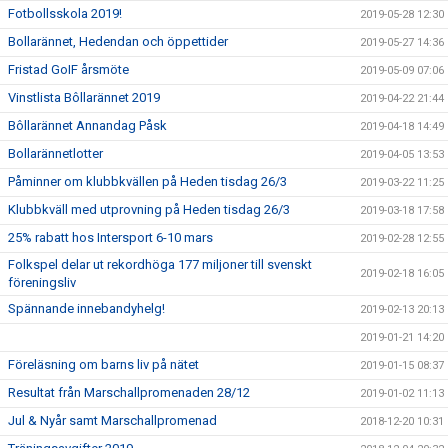
Fotbollsskola 2019!
2019-05-28 12:30
Bollarännet, Hedendan och öppettider
2019-05-27 14:36
Fristad GoIF årsmöte
2019-05-09 07:06
Vinstlista Bôllarännet 2019
2019-04-22 21:44
Bôllarännet Annandag Påsk
2019-04-18 14:49
Bollarännetlotter
2019-04-05 13:53
Påminner om klubbkvällen på Heden tisdag 26/3
2019-03-22 11:25
Klubbkväll med utprovning på Heden tisdag 26/3
2019-03-18 17:58
25% rabatt hos Intersport 6-10 mars
2019-02-28 12:55
Folkspel delar ut rekordhöga 177 miljoner till svenskt
2019-02-18 16:05
föreningsliv
Spännande innebandyhelg!
2019-02-13 20:13
2019-01-21 14:20
Föreläsning om barns liv på nätet
2019-01-15 08:37
Resultat från Marschallpromenaden 28/12
2019-01-02 11:13
Jul & Nyår samt Marschallpromenad
2018-12-20 10:31