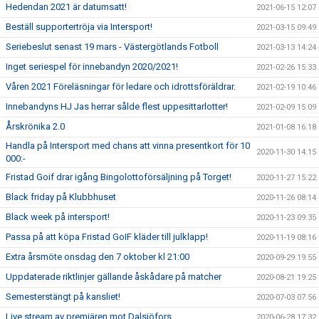
Hedendan 2021 är datumsatt!
2021-06-15 12:07
Beställ supportertröja via Intersport!
2021-03-15 09:49
Seriebeslut senast 19 mars - Västergötlands Fotboll
2021-03-13 14:24
Inget seriespel för innebandyn 2020/2021!
2021-02-26 15:33
Våren 2021 Föreläsningar för ledare och idrottsföräldrar.
2021-02-19 10:46
Innebandyns HJ Jas herrar sålde flest uppesittarlotter!
2021-02-09 15:09
Årskrönika 2.0
2021-01-08 16:18
Handla på Intersport med chans att vinna presentkort för 10
2020-11-30 14:15
000:-
Fristad Goif drar igång Bingolottoförsäljning på Torget!
2020-11-27 15:22
Black friday på Klubbhuset
2020-11-26 08:14
Black week på intersport!
2020-11-23 09:35
Passa på att köpa Fristad GoIF kläder till julklapp!
2020-11-19 08:16
Extra årsmöte onsdag den 7 oktober kl 21:00
2020-09-29 19:55
Uppdaterade riktlinjer gällande åskådare på matcher
2020-08-21 19:25
Semesterstängt på kansliet!
2020-07-03 07:56
Live stream av premiären mot Dalsjöfors.
2020-06-28 17:32