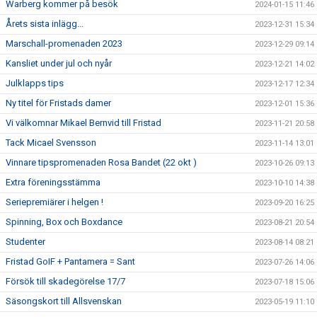
Warberg kommer på besök
2024-01-15 11:46
Årets sista inlägg...
2023-12-31 15:34
Marschall-promenaden 2023
2023-12-29 09:14
Kansliet under jul och nyår
2023-12-21 14:02
Julklapps tips
2023-12-17 12:34
Ny titel för Fristads damer
2023-12-01 15:36
Vi välkomnar Mikael Bernvid till Fristad
2023-11-21 20:58
Tack Micael Svensson
2023-11-14 13:01
Vinnare tipspromenaden Rosa Bandet (22 okt )
2023-10-26 09:13
Extra föreningsstämma
2023-10-10 14:38
Seriepremiärer i helgen !
2023-09-20 16:25
Spinning, Box och Boxdance
2023-08-21 20:54
Studenter
2023-08-14 08:21
Fristad GoIF + Pantamera = Sant
2023-07-26 14:06
Försök till skadegörelse 17/7
2023-07-18 15:06
Säsongskort till Allsvenskan
2023-05-19 11:10