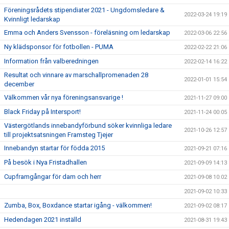
Föreningsrådets stipendiater 2021 - Ungdomsledare &
2022-03-24 19:19
Kvinnligt ledarskap
Emma och Anders Svensson - föreläsning om ledarskap
2022-03-06 22:56
Ny klädsponsor för fotbollen - PUMA
2022-02-22 21:06
Information från valberedningen
2022-02-14 16:22
Resultat och vinnare av marschallpromenaden 28
2022-01-01 15:54
december
Välkommen vår nya föreningsansvarige !
2021-11-27 09:00
Black Friday på Intersport!
2021-11-24 00:05
Västergötlands innebandyförbund söker kvinnliga ledare
2021-10-26 12:57
till projektsatsningen Framsteg Tjejer
Innebandyn startar för födda 2015
2021-09-21 07:16
På besök i Nya Fristadhallen
2021-09-09 14:13
Cupframgångar för dam och herr
2021-09-08 10:02
2021-09-02 10:33
Zumba, Box, Boxdance startar igång - välkommen!
2021-09-02 08:17
Hedendagen 2021 inställd
2021-08-31 19:43