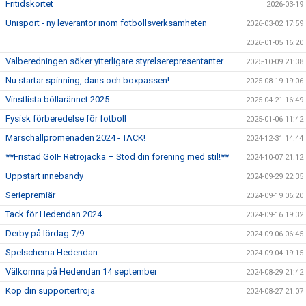
Fritidskortet
2026-03-19
Unisport - ny leverantör inom fotbollsverksamheten
2026-03-02 17:59
2026-01-05 16:20
Valberedningen söker ytterligare styrelserepresentanter
2025-10-09 21:38
Nu startar spinning, dans och boxpassen!
2025-08-19 19:06
Vinstlista bôllarännet 2025
2025-04-21 16:49
Fysisk förberedelse för fotboll
2025-01-06 11:42
Marschallpromenaden 2024 - TACK!
2024-12-31 14:44
**Fristad GoIF Retrojacka – Stöd din förening med stil!**
2024-10-07 21:12
Uppstart innebandy
2024-09-29 22:35
Seriepremiär
2024-09-19 06:20
Tack för Hedendan 2024
2024-09-16 19:32
Derby på lördag 7/9
2024-09-06 06:45
Spelschema Hedendan
2024-09-04 19:15
Välkomna på Hedendan 14 september
2024-08-29 21:42
Köp din supportertröja
2024-08-27 21:07