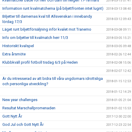
Kvalmatcher både för herr och dam till helgen 17-18 mars
2018-03-15 07:41
Information runt kvalmatcherna (på biljettfronten intet lugnt)
2018-03-13 08:40
Biljetter till damernas kval till Allsvenskan i innebandy
2018-03-12 09:43
lördag 17/3
Läget runt biljettförsäljning inför kvalet mot Tranemo
2018-03-08 09:11
Info om biljetter till kvalmatch herr 11/3
2018-03-05 15:21
Historiskt kvalspel
2018-03-05 09:48
Extra årsmöte
2018-02-26 12:44
Klubbkväll profil fotboll tisdag 6/3 på Heden
2018-02-08 15:06
2018-02-07 12:42
Är du intresserad av att bidra till våra ungdomars idrottsliga
2018-01-15 12:53
och personliga utveckling?
2018-01-12 14:29
New year challenges
2018-01-05 21:04
Resultat Marschallpromenaden
2018-01-02 15:53
Gott Nytt År
2017-12-30 22:00
God Jul och Gott Nytt År
2017-12-23 22:54