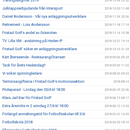
Träningsavgifter 2019
2018-12-04 20:32
Julklappserbjudande från Intersport
2018-12-03 11:48
Daniel Andersson - Vår nya anläggningsutvecklare
2018-11-24 20:56
Retirement - Liss Andersson
2018-11-18 17:14
Fristad GoIFs andel av Gräsroten
2018-11-14 10:38
TV: Lilla VM - avslutning på Heden IP
2018-10-21 19:14
Fristad GoIF söker en anläggningsutvecklare
2018-10-10 21:24
Kärt återseende - RestaurangChansen
2018-09-06 09:24
Tack för årets Hedendag!!
2018-09-05 11:02
Vi söker spinningledare
2018-08-20 09:53
Terminsavgifterna i Fristad GoIFs motionssektion
2018-08-14
Prideparad - Lördag den 30/6 kl 18:00
2018-06-29 23:36
Klara Jarl klar för Fristad GoIF
2018-06-19 08:17
Extra årsmöte nr 2 söndag 27/6 kl 18:00
2018-06-15 12:43
Förlängd anmälningstid för Fotbollsskolan till 3/6
2018-05-31 10:49
Fotbollskola 2018
2018-05-29 18:10