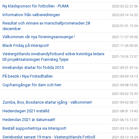
Ny klädsponsor för fotbollen - PUMA
2022-02-22 21:06
Information från valberedningen
2022-02-14 16:22
Resultat och vinnare av marschallpromenaden 28
2022-01-01 15:54
december
Välkommen vår nya föreningsansvarige !
2021-11-27 09:00
Black Friday på Intersport!
2021-11-24 00:05
Västergötlands innebandyförbund söker kvinnliga ledare
2021-10-26 12:57
till projektsatsningen Framsteg Tjejer
Innebandyn startar för födda 2015
2021-09-21 07:16
På besök i Nya Fristadhallen
2021-09-09 14:13
Cupframgångar för dam och herr
2021-09-08 10:02
2021-09-02 10:33
Zumba, Box, Boxdance startar igång - välkommen!
2021-09-02 08:17
Hedendagen 2021 inställd
2021-08-31 19:43
Hedendan 2021 är datumsatt!
2021-06-15 12:07
Beställ supportertröja via Intersport!
2021-03-15 09:49
Seriebeslut senast 19 mars - Västergötlands Fotboll
2021-03-13 14:24