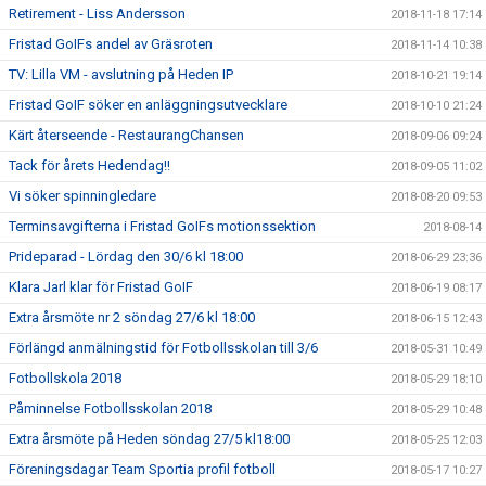
Retirement - Liss Andersson
2018-11-18 17:14
Fristad GoIFs andel av Gräsroten
2018-11-14 10:38
TV: Lilla VM - avslutning på Heden IP
2018-10-21 19:14
Fristad GoIF söker en anläggningsutvecklare
2018-10-10 21:24
Kärt återseende - RestaurangChansen
2018-09-06 09:24
Tack för årets Hedendag!!
2018-09-05 11:02
Vi söker spinningledare
2018-08-20 09:53
Terminsavgifterna i Fristad GoIFs motionssektion
2018-08-14
Prideparad - Lördag den 30/6 kl 18:00
2018-06-29 23:36
Klara Jarl klar för Fristad GoIF
2018-06-19 08:17
Extra årsmöte nr 2 söndag 27/6 kl 18:00
2018-06-15 12:43
Förlängd anmälningstid för Fotbollsskolan till 3/6
2018-05-31 10:49
Fotbollskola 2018
2018-05-29 18:10
Påminnelse Fotbollsskolan 2018
2018-05-29 10:48
Extra årsmöte på Heden söndag 27/5 kl18:00
2018-05-25 12:03
Föreningsdagar Team Sportia profil fotboll
2018-05-17 10:27