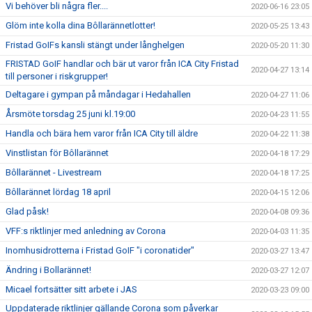
Vi behöver bli några fler....
2020-06-16 23:05
Glöm inte kolla dina Bôllarännetlotter!
2020-05-25 13:43
Fristad GoIFs kansli stängt under långhelgen
2020-05-20 11:30
FRISTAD GoIF handlar och bär ut varor från ICA City Fristad
2020-04-27 13:14
till personer i riskgrupper!
Deltagare i gympan på måndagar i Hedahallen
2020-04-27 11:06
Årsmöte torsdag 25 juni kl.19:00
2020-04-23 11:55
Handla och bära hem varor från ICA City till äldre
2020-04-22 11:38
Vinstlistan för Bôllarännet
2020-04-18 17:29
Bôllarännet - Livestream
2020-04-18 17:25
Bôllarännet lördag 18 april
2020-04-15 12:06
Glad påsk!
2020-04-08 09:36
VFF:s riktlinjer med anledning av Corona
2020-04-03 11:35
Inomhusidrotterna i Fristad GoIF "i coronatider"
2020-03-27 13:47
Ändring i Bollarännet!
2020-03-27 12:07
Micael fortsätter sitt arbete i JAS
2020-03-23 09:00
Uppdaterade riktlinjer gällande Corona som påverkar