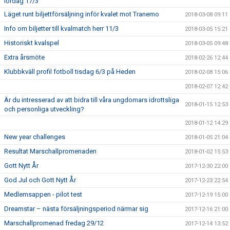
lördag 17/3
Läget runt biljettförsäljning inför kvalet mot Tranemo
2018-03-08 09:11
Info om biljetter till kvalmatch herr 11/3
2018-03-05 15:21
Historiskt kvalspel
2018-03-05 09:48
Extra årsmöte
2018-02-26 12:44
Klubbkväll profil fotboll tisdag 6/3 på Heden
2018-02-08 15:06
2018-02-07 12:42
Är du intresserad av att bidra till våra ungdomars idrottsliga
2018-01-15 12:53
och personliga utveckling?
2018-01-12 14:29
New year challenges
2018-01-05 21:04
Resultat Marschallpromenaden
2018-01-02 15:53
Gott Nytt År
2017-12-30 22:00
God Jul och Gott Nytt År
2017-12-23 22:54
Medlemsappen - pilot test
2017-12-19 15:00
Dreamstar – nästa försäljningsperiod närmar sig
2017-12-16 21:00
Marschallpromenad fredag 29/12
2017-12-14 13:52