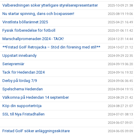
Valberedningen söker ytterligare styrelserepresentanter
2025-10-09 21:38
Nu startar spinning, dans och boxpassen!
2025-08-19 19:06
Vinstlista bôllarännet 2025
2025-04-21 16:49
Fysisk förberedelse för fotboll
2025-01-06 11:42
Marschallpromenaden 2024 - TACK!
2024-12-31 14:44
**Fristad GoIF Retrojacka – Stöd din förening med stil!**
2024-10-07 21:12
Uppstart innebandy
2024-09-29 22:35
Seriepremiär
2024-09-19 06:20
Tack för Hedendan 2024
2024-09-16 19:32
Derby på lördag 7/9
2024-09-06 06:45
Spelschema Hedendan
2024-09-04 19:15
Välkomna på Hedendan 14 september
2024-08-29 21:42
Köp din supportertröja
2024-08-27 21:07
SSL till Nya Fristadhallen
2024-07-01 08:13
2024-06-07 09:01
Fristad GoIF söker anläggningsskötare
2024-06-05 09:09