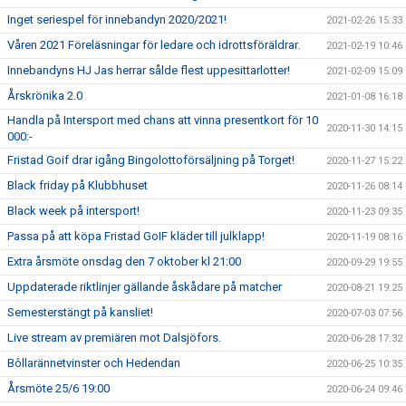
Inget seriespel för innebandyn 2020/2021!
2021-02-26 15:33
Våren 2021 Föreläsningar för ledare och idrottsföräldrar.
2021-02-19 10:46
Innebandyns HJ Jas herrar sålde flest uppesittarlotter!
2021-02-09 15:09
Årskrönika 2.0
2021-01-08 16:18
Handla på Intersport med chans att vinna presentkort för 10
2020-11-30 14:15
000:-
Fristad Goif drar igång Bingolottoförsäljning på Torget!
2020-11-27 15:22
Black friday på Klubbhuset
2020-11-26 08:14
Black week på intersport!
2020-11-23 09:35
Passa på att köpa Fristad GoIF kläder till julklapp!
2020-11-19 08:16
Extra årsmöte onsdag den 7 oktober kl 21:00
2020-09-29 19:55
Uppdaterade riktlinjer gällande åskådare på matcher
2020-08-21 19:25
Semesterstängt på kansliet!
2020-07-03 07:56
Live stream av premiären mot Dalsjöfors.
2020-06-28 17:32
Bôllarännetvinster och Hedendan
2020-06-25 10:35
Årsmöte 25/6 19:00
2020-06-24 09:46