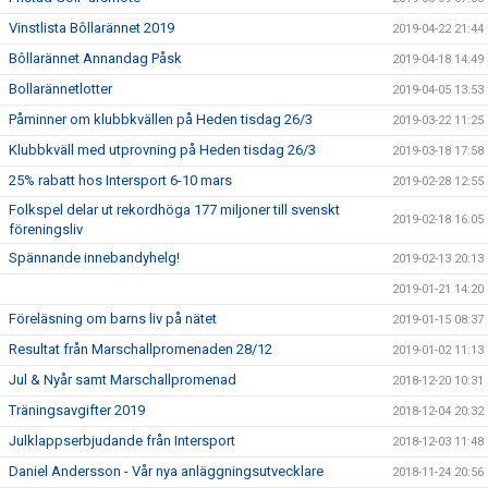
Vinstlista Bôllarännet 2019
2019-04-22 21:44
Bôllarännet Annandag Påsk
2019-04-18 14:49
Bollarännetlotter
2019-04-05 13:53
Påminner om klubbkvällen på Heden tisdag 26/3
2019-03-22 11:25
Klubbkväll med utprovning på Heden tisdag 26/3
2019-03-18 17:58
25% rabatt hos Intersport 6-10 mars
2019-02-28 12:55
Folkspel delar ut rekordhöga 177 miljoner till svenskt
2019-02-18 16:05
föreningsliv
Spännande innebandyhelg!
2019-02-13 20:13
2019-01-21 14:20
Föreläsning om barns liv på nätet
2019-01-15 08:37
Resultat från Marschallpromenaden 28/12
2019-01-02 11:13
Jul & Nyår samt Marschallpromenad
2018-12-20 10:31
Träningsavgifter 2019
2018-12-04 20:32
Julklappserbjudande från Intersport
2018-12-03 11:48
Daniel Andersson - Vår nya anläggningsutvecklare
2018-11-24 20:56