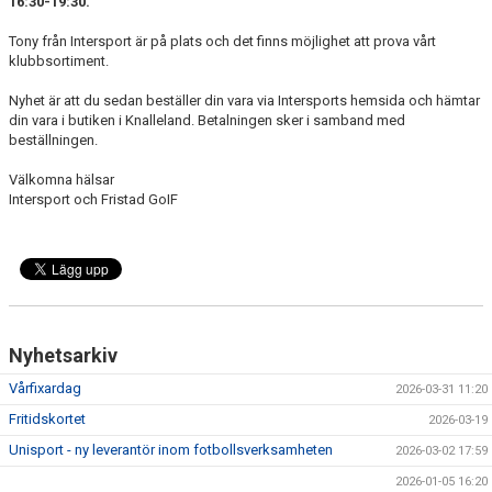
16:30-19:30.
SISU
Tony från Intersport är på plats och det finns möjlighet att prova vårt
STÖDJANDE MEDLEM
klubbsortiment.
Nyhet är att du sedan beställer din vara via Intersports hemsida och hämtar
BILDGALLERI
din vara i butiken i Knalleland. Betalningen sker i samband med
beställningen.
Välkomna hälsar
Intersport och Fristad GoIF
Nyhetsarkiv
Vårfixardag
2026-03-31 11:20
Fritidskortet
2026-03-19
Unisport - ny leverantör inom fotbollsverksamheten
2026-03-02 17:59
2026-01-05 16:20