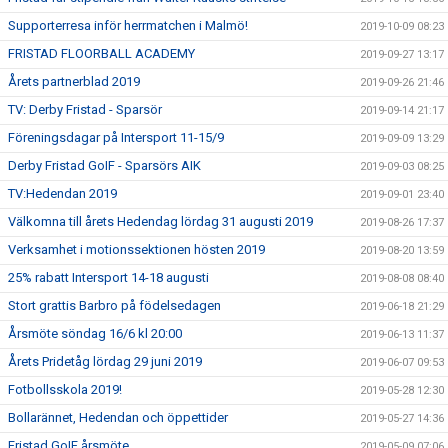
Supporterresa inför herrmatchen i Malmö!
2019-10-09 08:23
FRISTAD FLOORBALL ACADEMY
2019-09-27 13:17
Årets partnerblad 2019
2019-09-26 21:46
TV: Derby Fristad - Sparsör
2019-09-14 21:17
Föreningsdagar på Intersport 11-15/9
2019-09-09 13:29
Derby Fristad GoIF - Sparsörs AIK
2019-09-03 08:25
TV:Hedendan 2019
2019-09-01 23:40
Välkomna till årets Hedendag lördag 31 augusti 2019
2019-08-26 17:37
Verksamhet i motionssektionen hösten 2019
2019-08-20 13:59
25% rabatt Intersport 14-18 augusti
2019-08-08 08:40
Stort grattis Barbro på födelsedagen
2019-06-18 21:29
Årsmöte söndag 16/6 kl 20:00
2019-06-13 11:37
Årets Pridetåg lördag 29 juni 2019
2019-06-07 09:53
Fotbollsskola 2019!
2019-05-28 12:30
Bollarännet, Hedendan och öppettider
2019-05-27 14:36
Fristad GoIF årsmöte
2019-05-09 07:06