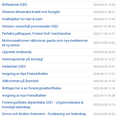
Bôllarännet 2023
2023-03-21 15:50
Streama allsvenska kvalet mot Kungälv
2023-03-21 08:37
Kvalbiljetter för Herr & Dam
2023-03-14 15:44
Vinnare i marschall-promenaden 2022
2023-01-07 08:53
Perfekta julklappen, Fristad GoIF merchandise
2022-11-24 14:31
Motionssektionen välkomnar gamla som nya medlemmar
2022-10-03 16:02
till ny termin
Uppstart innebandy
2022-09-26 20:05
Hemmapremiär på söndag!
2022-09-14 15:27
Hedendan 2022
2022-09-03 23:41
Invigning av Nya Fristadshallen
2022-08-17 15:27
Välkommen på årsmöte!
2022-06-26 07:53
Äntligen har vi en föreningsvattenflaska
2022-06-08 12:23
Invigning av nya Fristadhallen!
2022-05-11 06:28
Föreningsrådets stipendiater 2021 - Ungdomsledare &
2022-03-24 19:19
Kvinnligt ledarskap
Emma och Anders Svensson - föreläsning om ledarskap
2022-03-06 22:56