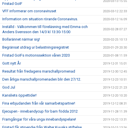
2020-03-13 15:55
Fristad GoIF
VFF informerar om coronaviruset
2020-03-12 22:33
Information om situation rörande Coronavirus.
2020-03-12 16:09
Inställd - Välkommen till föreläsning med Emma och
2020-02-28 07:27
Anders Svensson den 14/3 kl 13:30-15:00
Bollarännet närmar sig!
2020-02-25 10:13
Begränsat utdrag ur belastningsregistret
2020-01-29 20:30
Fristad GoIFs motionssektion våren 2020
2020-01-08 11:59
Gott nytt År
2019-12-31 15:01
Resultat från fredagens marschallpromenad
2019-12-30 12:45
Den årliga marschallpromenaden blir den 27/12.
2019-12-23 10:51
God Jul
2019-12-22 21:23
Kansliets öppettider!
2019-12-20 10:20
Fina erbjudanden från vår samarbetspartner!
2019-12-12 08:31
Ejecupen - innebandycup för barn födda 2012
2019-11-28 11:39
Framgångar för våra unga innebandyspelare!
2019-10-22 13:31
Fristad får stipendie från Walter Kuusks stiftelse
2019-10-15 13:56