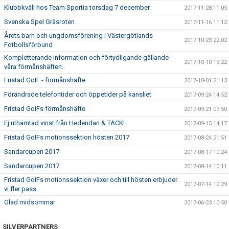
Klubbkväll hos Team Sportia torsdag 7 december
2017-11-28 11:05
Svenska Spel Gräsroten
2017-11-16 11:12
Årets barn och ungdomsförening i Västergötlands
2017-10-23 22:02
Fotbollsförbund
Kompletterande information och förtydligande gällande
2017-10-10 19:22
våra förmånshäften.
Fristad GoIF - förmånshäfte
2017-10-01 21:13
Förändrade telefontider och öppetider på kansliet
2017-09-24 14:52
Fristad GoIFs förmånshäfte
2017-09-21 07:50
Ej uthämtad vinst från Hedendan & TACK!
2017-09-15 14:17
Fristad GoIFs motionssektion hösten 2017
2017-08-24 21:51
Sandarcupen 2017
2017-08-17 10:24
Sandarcupen 2017
2017-08-14 10:11
Fristad GoIFs motionssektion växer och till hösten erbjuder
2017-07-14 12:29
vi fler pass
Glad midsommar
2017-06-23 10:50
SILVERPARTNERS