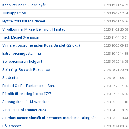
Kansliet under jul och nyår
2023-12-21 14:02
Julklapps tips
2023-12-17 12:34
Ny titel för Fristads damer
2023-12-01 15:36
Vi välkomnar Mikael Bernvid till Fristad
2023-11-21 20:58
Tack Micael Svensson
2023-11-14 13:01
Vinnare tipspromenaden Rosa Bandet (22 okt )
2023-10-26 09:13
Extra föreningsstämma
2023-10-10 14:38
Seriepremiärer i helgen !
2023-09-20 16:25
Spinning, Box och Boxdance
2023-08-21 20:54
Studenter
2023-08-14 08:21
Fristad GoIF + Pantamera = Sant
2023-07-26 14:06
Försök till skadegörelse 17/7
2023-07-18 15:06
Säsongskort till Allsvenskan
2023-05-19 11:10
Vinstlista Bollarännet 2023
2023-04-10 18:09
Sittplats nästan slutsålt till herrarnas match mot Alingsås
2023-03-30 10:44
Bôllarännet
2023-03-24 08:36