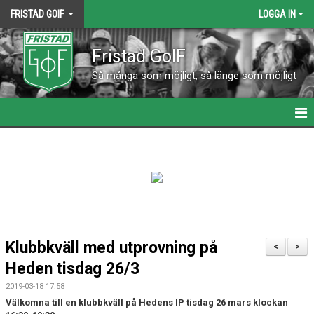
FRISTAD GOIF
LOGGA IN
Fristad GoIF
Så många som möjligt, så länge som möjligt
HEM
NYHETER
KALENDER
KONTAKT
Klubbkväll med utprovning på
<
>
VÅRA LAG
Heden tisdag 26/3
2019-03-18 17:58
MATCHER
Välkomna till en klubbkväll på Hedens IP tisdag 26 mars klockan