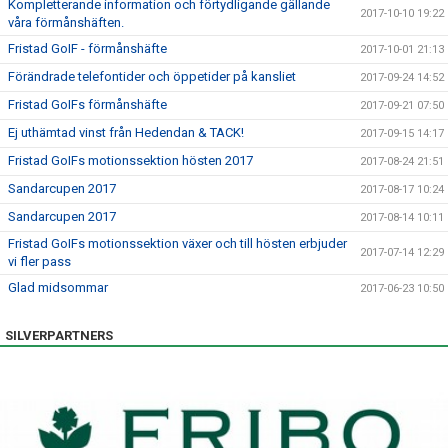
Kompletterande information och förtydligande gällande
2017-10-10 19:22
våra förmånshäften.
Fristad GoIF - förmånshäfte
2017-10-01 21:13
Förändrade telefontider och öppetider på kansliet
2017-09-24 14:52
Fristad GoIFs förmånshäfte
2017-09-21 07:50
Ej uthämtad vinst från Hedendan & TACK!
2017-09-15 14:17
Fristad GoIFs motionssektion hösten 2017
2017-08-24 21:51
Sandarcupen 2017
2017-08-17 10:24
Sandarcupen 2017
2017-08-14 10:11
Fristad GoIFs motionssektion växer och till hösten erbjuder
2017-07-14 12:29
vi fler pass
Glad midsommar
2017-06-23 10:50
SILVERPARTNERS