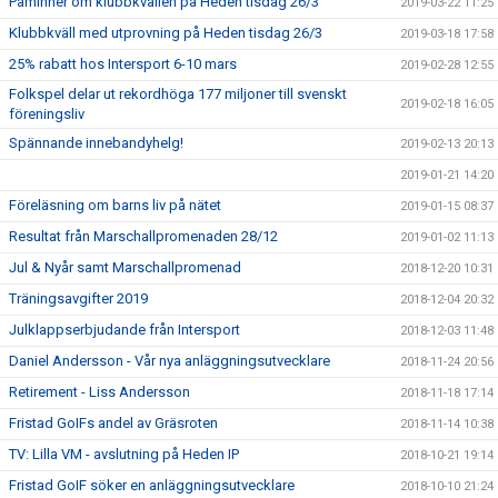
Påminner om klubbkvällen på Heden tisdag 26/3
2019-03-22 11:25
Klubbkväll med utprovning på Heden tisdag 26/3
2019-03-18 17:58
25% rabatt hos Intersport 6-10 mars
2019-02-28 12:55
Folkspel delar ut rekordhöga 177 miljoner till svenskt
2019-02-18 16:05
föreningsliv
Spännande innebandyhelg!
2019-02-13 20:13
2019-01-21 14:20
Föreläsning om barns liv på nätet
2019-01-15 08:37
Resultat från Marschallpromenaden 28/12
2019-01-02 11:13
Jul & Nyår samt Marschallpromenad
2018-12-20 10:31
Träningsavgifter 2019
2018-12-04 20:32
Julklappserbjudande från Intersport
2018-12-03 11:48
Daniel Andersson - Vår nya anläggningsutvecklare
2018-11-24 20:56
Retirement - Liss Andersson
2018-11-18 17:14
Fristad GoIFs andel av Gräsroten
2018-11-14 10:38
TV: Lilla VM - avslutning på Heden IP
2018-10-21 19:14
Fristad GoIF söker en anläggningsutvecklare
2018-10-10 21:24