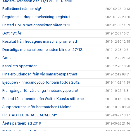
Anders Svensson den 14/3 kl 13:30-15:00
Bollarännet närmar sig!
2020-02-25 10:13
Begränsat utdrag ur belastningsregistret
2020-01-29 20:30
Fristad GoIFs motionssektion våren 2020
2020-01-08 11:59
Gott nytt År
2019-12-31 15:01
Resultat från fredagens marschallpromenad
2019-12-30 12:45
Den årliga marschallpromenaden blir den 27/12.
2019-12-23 10:51
God Jul
2019-12-22 21:23
Kansliets öppettider!
2019-12-20 10:20
Fina erbjudanden från vår samarbetspartner!
2019-12-12 08:31
Ejecupen - innebandycup för barn födda 2012
2019-11-28 11:39
Framgångar för våra unga innebandyspelare!
2019-10-22 13:31
Fristad får stipendie från Walter Kuusks stiftelse
2019-10-15 13:56
Supporterresa inför herrmatchen i Malmö!
2019-10-09 08:23
FRISTAD FLOORBALL ACADEMY
2019-09-27 13:17
Årets partnerblad 2019
2019-09-26 21:46