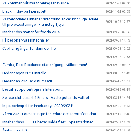
Välkommen vår nya föreningsansvarige !
2021-11-27 09:00
Black Friday på Intersport!
2021-11-24 00:05
Västergötlands innebandyförbund söker kvinnliga ledare
2021-10-26 12:57
till projektsatsningen Framsteg Tjejer
Innebandyn startar för födda 2015
2021-09-21 07:16
På besök i Nya Fristadhallen
2021-09-09 14:13
Cupframgångar för dam och herr
2021-09-08 10:02
2021-09-02 10:33
Zumba, Box, Boxdance startar igång - välkommen!
2021-09-02 08:17
Hedendagen 2021 inställd
2021-08-31 19:43
Hedendan 2021 är datumsatt!
2021-06-15 12:07
Beställ supportertröja via Intersport!
2021-03-15 09:49
Seriebeslut senast 19 mars - Västergötlands Fotboll
2021-03-13 14:24
Inget seriespel för innebandyn 2020/2021!
2021-02-26 15:33
Våren 2021 Föreläsningar för ledare och idrottsföräldrar.
2021-02-19 10:46
Innebandyns HJ Jas herrar sålde flest uppesittarlotter!
2021-02-09 15:09
Årskrönika 2.0
2021-01-08 16:18