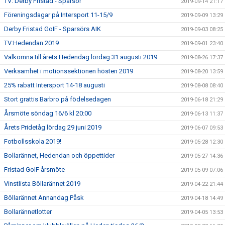
TV: Derby Fristad - Sparsör
2019-09-14 21:17
Föreningsdagar på Intersport 11-15/9
2019-09-09 13:29
Derby Fristad GoIF - Sparsörs AIK
2019-09-03 08:25
TV:Hedendan 2019
2019-09-01 23:40
Välkomna till årets Hedendag lördag 31 augusti 2019
2019-08-26 17:37
Verksamhet i motionssektionen hösten 2019
2019-08-20 13:59
25% rabatt Intersport 14-18 augusti
2019-08-08 08:40
Stort grattis Barbro på födelsedagen
2019-06-18 21:29
Årsmöte söndag 16/6 kl 20:00
2019-06-13 11:37
Årets Pridetåg lördag 29 juni 2019
2019-06-07 09:53
Fotbollsskola 2019!
2019-05-28 12:30
Bollarännet, Hedendan och öppettider
2019-05-27 14:36
Fristad GoIF årsmöte
2019-05-09 07:06
Vinstlista Bôllarännet 2019
2019-04-22 21:44
Bôllarännet Annandag Påsk
2019-04-18 14:49
Bollarännetlotter
2019-04-05 13:53