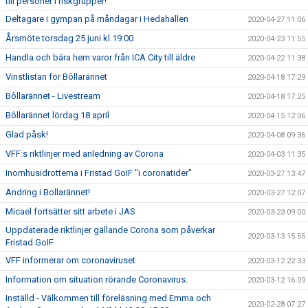
till personer i riskgrupper!
Deltagare i gympan på måndagar i Hedahallen
2020-04-27 11:06
Årsmöte torsdag 25 juni kl.19:00
2020-04-23 11:55
Handla och bära hem varor från ICA City till äldre
2020-04-22 11:38
Vinstlistan för Bôllarännet
2020-04-18 17:29
Bôllarännet - Livestream
2020-04-18 17:25
Bôllarännet lördag 18 april
2020-04-15 12:06
Glad påsk!
2020-04-08 09:36
VFF:s riktlinjer med anledning av Corona
2020-04-03 11:35
Inomhusidrotterna i Fristad GoIF "i coronatider"
2020-03-27 13:47
Ändring i Bollarännet!
2020-03-27 12:07
Micael fortsätter sitt arbete i JAS
2020-03-23 09:00
Uppdaterade riktlinjer gällande Corona som påverkar
2020-03-13 15:55
Fristad GoIF
VFF informerar om coronaviruset
2020-03-12 22:33
Information om situation rörande Coronavirus.
2020-03-12 16:09
Inställd - Välkommen till föreläsning med Emma och
2020-02-28 07:27