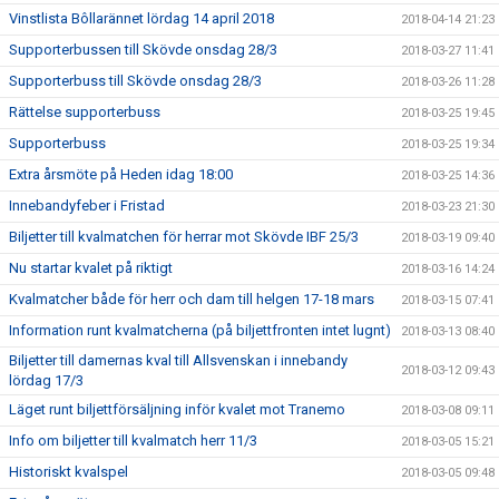
Vinstlista Bôllarännet lördag 14 april 2018
2018-04-14 21:23
Supporterbussen till Skövde onsdag 28/3
2018-03-27 11:41
Supporterbuss till Skövde onsdag 28/3
2018-03-26 11:28
Rättelse supporterbuss
2018-03-25 19:45
Supporterbuss
2018-03-25 19:34
Extra årsmöte på Heden idag 18:00
2018-03-25 14:36
Innebandyfeber i Fristad
2018-03-23 21:30
Biljetter till kvalmatchen för herrar mot Skövde IBF 25/3
2018-03-19 09:40
Nu startar kvalet på riktigt
2018-03-16 14:24
Kvalmatcher både för herr och dam till helgen 17-18 mars
2018-03-15 07:41
Information runt kvalmatcherna (på biljettfronten intet lugnt)
2018-03-13 08:40
Biljetter till damernas kval till Allsvenskan i innebandy
2018-03-12 09:43
lördag 17/3
Läget runt biljettförsäljning inför kvalet mot Tranemo
2018-03-08 09:11
Info om biljetter till kvalmatch herr 11/3
2018-03-05 15:21
Historiskt kvalspel
2018-03-05 09:48