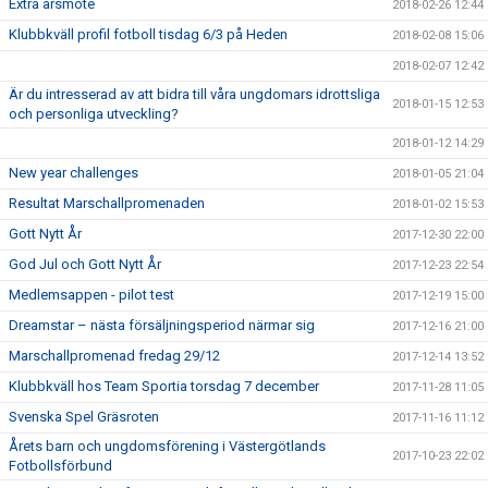
Extra årsmöte
2018-02-26 12:44
Klubbkväll profil fotboll tisdag 6/3 på Heden
2018-02-08 15:06
2018-02-07 12:42
Är du intresserad av att bidra till våra ungdomars idrottsliga
2018-01-15 12:53
och personliga utveckling?
2018-01-12 14:29
New year challenges
2018-01-05 21:04
Resultat Marschallpromenaden
2018-01-02 15:53
Gott Nytt År
2017-12-30 22:00
God Jul och Gott Nytt År
2017-12-23 22:54
Medlemsappen - pilot test
2017-12-19 15:00
Dreamstar – nästa försäljningsperiod närmar sig
2017-12-16 21:00
Marschallpromenad fredag 29/12
2017-12-14 13:52
Klubbkväll hos Team Sportia torsdag 7 december
2017-11-28 11:05
Svenska Spel Gräsroten
2017-11-16 11:12
Årets barn och ungdomsförening i Västergötlands
2017-10-23 22:02
Fotbollsförbund