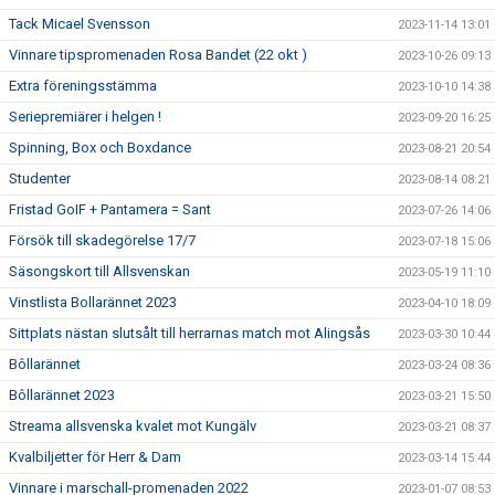
Tack Micael Svensson
2023-11-14 13:01
Vinnare tipspromenaden Rosa Bandet (22 okt )
2023-10-26 09:13
Extra föreningsstämma
2023-10-10 14:38
Seriepremiärer i helgen !
2023-09-20 16:25
Spinning, Box och Boxdance
2023-08-21 20:54
Studenter
2023-08-14 08:21
Fristad GoIF + Pantamera = Sant
2023-07-26 14:06
Försök till skadegörelse 17/7
2023-07-18 15:06
Säsongskort till Allsvenskan
2023-05-19 11:10
Vinstlista Bollarännet 2023
2023-04-10 18:09
Sittplats nästan slutsålt till herrarnas match mot Alingsås
2023-03-30 10:44
Bôllarännet
2023-03-24 08:36
Bôllarännet 2023
2023-03-21 15:50
Streama allsvenska kvalet mot Kungälv
2023-03-21 08:37
Kvalbiljetter för Herr & Dam
2023-03-14 15:44
Vinnare i marschall-promenaden 2022
2023-01-07 08:53