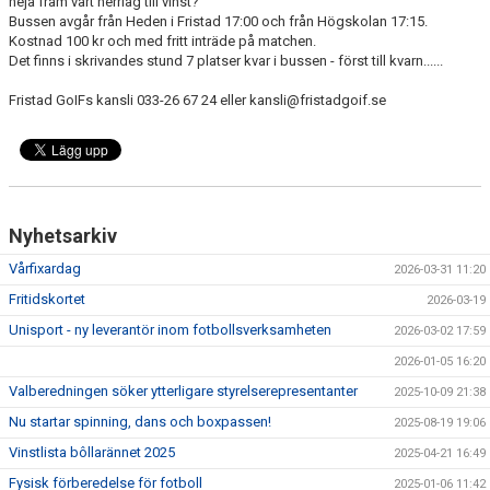
heja fram vårt herrlag till vinst?
SISU
Bussen avgår från Heden i Fristad 17:00 och från Högskolan 17:15.
Kostnad 100 kr och med fritt inträde på matchen.
STÖDJANDE MEDLEM
Det finns i skrivandes stund 7 platser kvar i bussen - först till kvarn......
Fristad GoIFs kansli 033-26 67 24 eller kansli@fristadgoif.se
BILDGALLERI
Nyhetsarkiv
Vårfixardag
2026-03-31 11:20
Fritidskortet
2026-03-19
Unisport - ny leverantör inom fotbollsverksamheten
2026-03-02 17:59
2026-01-05 16:20
Valberedningen söker ytterligare styrelserepresentanter
2025-10-09 21:38
Nu startar spinning, dans och boxpassen!
2025-08-19 19:06
Vinstlista bôllarännet 2025
2025-04-21 16:49
Fysisk förberedelse för fotboll
2025-01-06 11:42