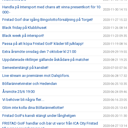
Handla på Intersport med chans att vinna presentkort för 10
2020-11-30 14:15
000:-
Fristad Goif drar igång Bingolottoförsäljning på Torget!
2020-11-27 15:22
Black friday på Klubbhuset
2020-11-26 08:14
Black week på intersport!
2020-11-23 09:35
Passa på att köpa Fristad GoIF kläder till julklapp!
2020-11-19 08:16
Extra årsmöte onsdag den 7 oktober kl 21:00
2020-09-29 19:55
Uppdaterade riktlinjer gällande åskådare på matcher
2020-08-21 19:25
Semesterstängt på kansliet!
2020-07-03 07:56
Live stream av premiären mot Dalsjöfors.
2020-06-28 17:32
Bôllarännetvinster och Hedendan
2020-06-25 10:35
Årsmöte 25/6 19:00
2020-06-24 09:46
Vi behöver bli några fler....
2020-06-16 23:05
Glöm inte kolla dina Bôllarännetlotter!
2020-05-25 13:43
Fristad GoIFs kansli stängt under långhelgen
2020-05-20 11:30
FRISTAD GoIF handlar och bär ut varor från ICA City Fristad
2020-04-27 13:14