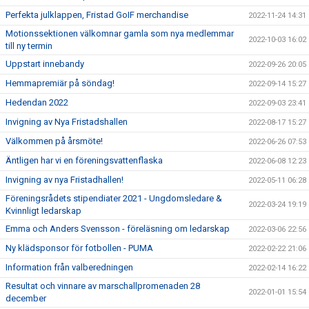
Perfekta julklappen, Fristad GoIF merchandise
2022-11-24 14:31
Motionssektionen välkomnar gamla som nya medlemmar
2022-10-03 16:02
till ny termin
Uppstart innebandy
2022-09-26 20:05
Hemmapremiär på söndag!
2022-09-14 15:27
Hedendan 2022
2022-09-03 23:41
Invigning av Nya Fristadshallen
2022-08-17 15:27
Välkommen på årsmöte!
2022-06-26 07:53
Äntligen har vi en föreningsvattenflaska
2022-06-08 12:23
Invigning av nya Fristadhallen!
2022-05-11 06:28
Föreningsrådets stipendiater 2021 - Ungdomsledare &
2022-03-24 19:19
Kvinnligt ledarskap
Emma och Anders Svensson - föreläsning om ledarskap
2022-03-06 22:56
Ny klädsponsor för fotbollen - PUMA
2022-02-22 21:06
Information från valberedningen
2022-02-14 16:22
Resultat och vinnare av marschallpromenaden 28
2022-01-01 15:54
december