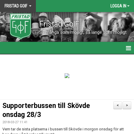
FRISTAD GOIF
LOGGA IN
Fristad GoIF
Så många som möjligt, så länge som möjligt
HEM
NYHETER
KALENDER
KONTAKT
Supporterbussen till Skövde
<
>
VÅRA LAG
onsdag 28/3
2018-03-27 11:41
MATCHER
Vem tar de sista platserna i bussen till Skövde i morgon onsdag för att