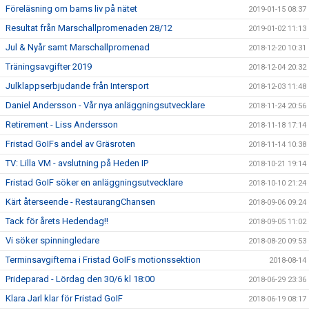
Föreläsning om barns liv på nätet
2019-01-15 08:37
Resultat från Marschallpromenaden 28/12
2019-01-02 11:13
Jul & Nyår samt Marschallpromenad
2018-12-20 10:31
Träningsavgifter 2019
2018-12-04 20:32
Julklappserbjudande från Intersport
2018-12-03 11:48
Daniel Andersson - Vår nya anläggningsutvecklare
2018-11-24 20:56
Retirement - Liss Andersson
2018-11-18 17:14
Fristad GoIFs andel av Gräsroten
2018-11-14 10:38
TV: Lilla VM - avslutning på Heden IP
2018-10-21 19:14
Fristad GoIF söker en anläggningsutvecklare
2018-10-10 21:24
Kärt återseende - RestaurangChansen
2018-09-06 09:24
Tack för årets Hedendag!!
2018-09-05 11:02
Vi söker spinningledare
2018-08-20 09:53
Terminsavgifterna i Fristad GoIFs motionssektion
2018-08-14
Prideparad - Lördag den 30/6 kl 18:00
2018-06-29 23:36
Klara Jarl klar för Fristad GoIF
2018-06-19 08:17