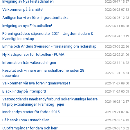
Invigning av Nya Fristadshallen
2022-08-17 15:27
Välkommen på årsmöte!
2022-06-26 07:53
Äntligen har vi en föreningsvattenflaska
2022-06-08 12:23
Invigning av nya Fristadhallen!
2022-05-11 06:28
Föreningsrådets stipendiater 2021 - Ungdomsledare &
2022-03-24 19:19
Kvinnligt ledarskap
Emma och Anders Svensson - föreläsning om ledarskap
2022-03-06 22:56
Ny klädsponsor för fotbollen - PUMA
2022-02-22 21:06
Information från valberedningen
2022-02-14 16:22
Resultat och vinnare av marschallpromenaden 28
2022-01-01 15:54
december
Välkommen vår nya föreningsansvarige !
2021-11-27 09:00
Black Friday på Intersport!
2021-11-24 00:05
Västergötlands innebandyförbund söker kvinnliga ledare
2021-10-26 12:57
till projektsatsningen Framsteg Tjejer
Innebandyn startar för födda 2015
2021-09-21 07:16
På besök i Nya Fristadhallen
2021-09-09 14:13
Cupframgångar för dam och herr
2021-09-08 10:02