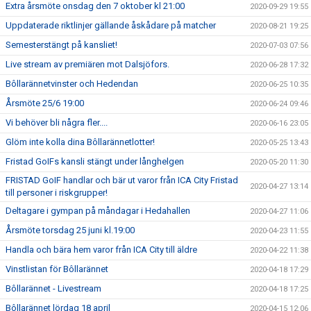
Extra årsmöte onsdag den 7 oktober kl 21:00
2020-09-29 19:55
Uppdaterade riktlinjer gällande åskådare på matcher
2020-08-21 19:25
Semesterstängt på kansliet!
2020-07-03 07:56
Live stream av premiären mot Dalsjöfors.
2020-06-28 17:32
Bôllarännetvinster och Hedendan
2020-06-25 10:35
Årsmöte 25/6 19:00
2020-06-24 09:46
Vi behöver bli några fler....
2020-06-16 23:05
Glöm inte kolla dina Bôllarännetlotter!
2020-05-25 13:43
Fristad GoIFs kansli stängt under långhelgen
2020-05-20 11:30
FRISTAD GoIF handlar och bär ut varor från ICA City Fristad
2020-04-27 13:14
till personer i riskgrupper!
Deltagare i gympan på måndagar i Hedahallen
2020-04-27 11:06
Årsmöte torsdag 25 juni kl.19:00
2020-04-23 11:55
Handla och bära hem varor från ICA City till äldre
2020-04-22 11:38
Vinstlistan för Bôllarännet
2020-04-18 17:29
Bôllarännet - Livestream
2020-04-18 17:25
Bôllarännet lördag 18 april
2020-04-15 12:06