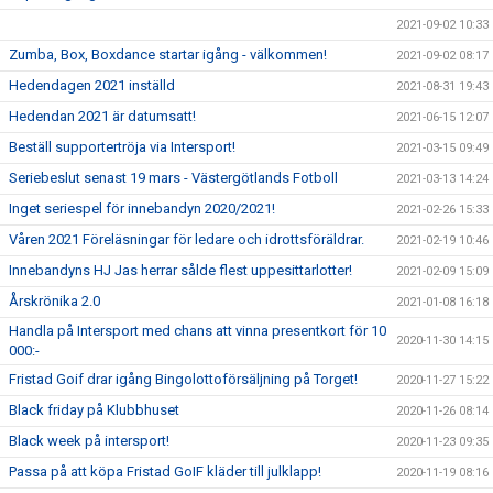
2021-09-02 10:33
Zumba, Box, Boxdance startar igång - välkommen!
2021-09-02 08:17
Hedendagen 2021 inställd
2021-08-31 19:43
Hedendan 2021 är datumsatt!
2021-06-15 12:07
Beställ supportertröja via Intersport!
2021-03-15 09:49
Seriebeslut senast 19 mars - Västergötlands Fotboll
2021-03-13 14:24
Inget seriespel för innebandyn 2020/2021!
2021-02-26 15:33
Våren 2021 Föreläsningar för ledare och idrottsföräldrar.
2021-02-19 10:46
Innebandyns HJ Jas herrar sålde flest uppesittarlotter!
2021-02-09 15:09
Årskrönika 2.0
2021-01-08 16:18
Handla på Intersport med chans att vinna presentkort för 10
2020-11-30 14:15
000:-
Fristad Goif drar igång Bingolottoförsäljning på Torget!
2020-11-27 15:22
Black friday på Klubbhuset
2020-11-26 08:14
Black week på intersport!
2020-11-23 09:35
Passa på att köpa Fristad GoIF kläder till julklapp!
2020-11-19 08:16