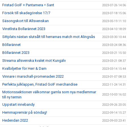
Fristad GoIF + Pantamera = Sant
2023-07-26 14:06
Försök till skadegörelse 17/7
2023-07-18 15:06
Säsongskort till Allsvenskan
2023-05-19 11:10
Vinstlista Bollarännet 2023
2023-04-10 18:09
Sittplats nästan slutsålt till herrarnas match mot Alingsås
2023-03-30 10:44
Bôllarännet
2023-03-24 08:36
Bôllarännet 2023
2023-03-21 15:50
Streama allsvenska kvalet mot Kungälv
2023-03-21 08:37
Kvalbiljetter för Herr & Dam
2023-03-14 15:44
Vinnare i marschall-promenaden 2022
2023-01-07 08:53
Perfekta julklappen, Fristad GoIF merchandise
2022-11-24 14:31
Motionssektionen välkomnar gamla som nya medlemmar
2022-10-03 16:02
till ny termin
Uppstart innebandy
2022-09-26 20:05
Hemmapremiär på söndag!
2022-09-14 15:27
Hedendan 2022
2022-09-03 23:41