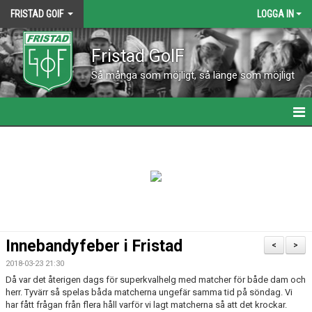
FRISTAD GOIF
LOGGA IN
Fristad GoIF
Så många som möjligt, så länge som möjligt
HEM
NYHETER
KALENDER
KONTAKT
Innebandyfeber i Fristad
<
>
VÅRA LAG
2018-03-23 21:30
Då var det återigen dags för superkvalhelg med matcher för både dam och
MATCHER
herr. Tyvärr så spelas båda matcherna ungefär samma tid på söndag. Vi
har fått frågan från flera håll varför vi lagt matcherna så att det krockar.