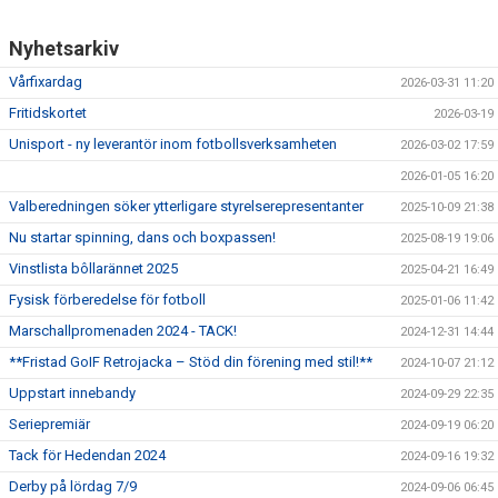
Nyhetsarkiv
Vårfixardag
2026-03-31 11:20
Fritidskortet
2026-03-19
Unisport - ny leverantör inom fotbollsverksamheten
2026-03-02 17:59
2026-01-05 16:20
Valberedningen söker ytterligare styrelserepresentanter
2025-10-09 21:38
Nu startar spinning, dans och boxpassen!
2025-08-19 19:06
Vinstlista bôllarännet 2025
2025-04-21 16:49
Fysisk förberedelse för fotboll
2025-01-06 11:42
Marschallpromenaden 2024 - TACK!
2024-12-31 14:44
**Fristad GoIF Retrojacka – Stöd din förening med stil!**
2024-10-07 21:12
Uppstart innebandy
2024-09-29 22:35
Seriepremiär
2024-09-19 06:20
Tack för Hedendan 2024
2024-09-16 19:32
Derby på lördag 7/9
2024-09-06 06:45