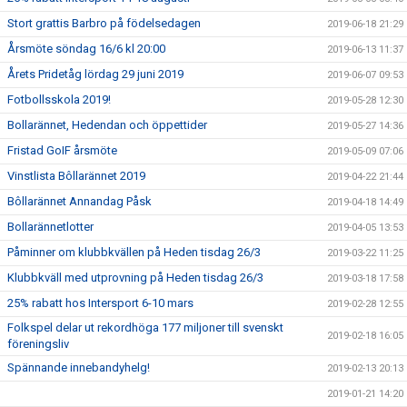
Stort grattis Barbro på födelsedagen
2019-06-18 21:29
Årsmöte söndag 16/6 kl 20:00
2019-06-13 11:37
Årets Pridetåg lördag 29 juni 2019
2019-06-07 09:53
Fotbollsskola 2019!
2019-05-28 12:30
Bollarännet, Hedendan och öppettider
2019-05-27 14:36
Fristad GoIF årsmöte
2019-05-09 07:06
Vinstlista Bôllarännet 2019
2019-04-22 21:44
Bôllarännet Annandag Påsk
2019-04-18 14:49
Bollarännetlotter
2019-04-05 13:53
Påminner om klubbkvällen på Heden tisdag 26/3
2019-03-22 11:25
Klubbkväll med utprovning på Heden tisdag 26/3
2019-03-18 17:58
25% rabatt hos Intersport 6-10 mars
2019-02-28 12:55
Folkspel delar ut rekordhöga 177 miljoner till svenskt
2019-02-18 16:05
föreningsliv
Spännande innebandyhelg!
2019-02-13 20:13
2019-01-21 14:20