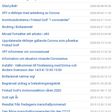
Glad påsk!
2020-04-08 09:36
VFF:s riktlinjer med anledning av Corona
2020-04-03 11:35
Inomhusidrotterna i Fristad GoIF "i coronatider"
2020-03-27 13:47
Ändring i Bollarännet!
2020-03-27 12:07
Micael fortsätter sitt arbete i JAS
2020-03-23 09:00
Uppdaterade riktlinjer gällande Corona som påverkar
2020-03-13 15:55
Fristad GoIF
VFF informerar om coronaviruset
2020-03-12 22:33
Information om situation rörande Coronavirus.
2020-03-12 16:09
Inställd - Välkommen till föreläsning med Emma och
2020-02-28 07:27
Anders Svensson den 14/3 kl 13:30-15:00
Bollarännet närmar sig!
2020-02-25 10:13
Begränsat utdrag ur belastningsregistret
2020-01-29 20:30
Fristad GoIFs motionssektion våren 2020
2020-01-08 11:59
Gott nytt År
2019-12-31 15:01
Resultat från fredagens marschallpromenad
2019-12-30 12:45
Den årliga marschallpromenaden blir den 27/12.
2019-12-23 10:51