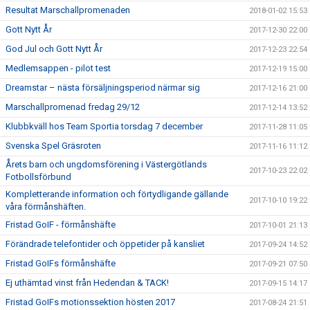
Resultat Marschallpromenaden
2018-01-02 15:53
Gott Nytt År
2017-12-30 22:00
God Jul och Gott Nytt År
2017-12-23 22:54
Medlemsappen - pilot test
2017-12-19 15:00
Dreamstar – nästa försäljningsperiod närmar sig
2017-12-16 21:00
Marschallpromenad fredag 29/12
2017-12-14 13:52
Klubbkväll hos Team Sportia torsdag 7 december
2017-11-28 11:05
Svenska Spel Gräsroten
2017-11-16 11:12
Årets barn och ungdomsförening i Västergötlands
2017-10-23 22:02
Fotbollsförbund
Kompletterande information och förtydligande gällande
2017-10-10 19:22
våra förmånshäften.
Fristad GoIF - förmånshäfte
2017-10-01 21:13
Förändrade telefontider och öppetider på kansliet
2017-09-24 14:52
Fristad GoIFs förmånshäfte
2017-09-21 07:50
Ej uthämtad vinst från Hedendan & TACK!
2017-09-15 14:17
Fristad GoIFs motionssektion hösten 2017
2017-08-24 21:51