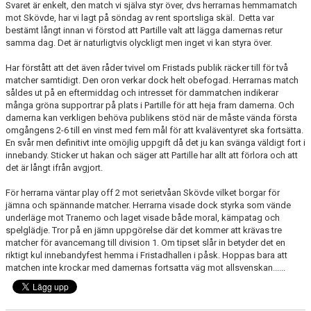
Svaret är enkelt, den match vi själva styr över, dvs herrarnas hemmamatch
SISU
mot Skövde, har vi lagt på söndag av rent sportsliga skäl. Detta var
bestämt långt innan vi förstod att Partille valt att lägga damernas retur
STÖDJANDE MEDLEM
samma dag. Det är naturligtvis olyckligt men inget vi kan styra över.
Har förstått att det även råder tvivel om Fristads publik räcker till för två
BILDGALLERI
matcher samtidigt. Den oron verkar dock helt obefogad. Herrarnas match
såldes ut på en eftermiddag och intresset för dammatchen indikerar
många gröna supportrar på plats i Partille för att heja fram damerna. Och
damerna kan verkligen behöva publikens stöd när de måste vända första
omgångens 2-6 till en vinst med fem mål för att kvaläventyret ska fortsätta.
En svår men definitivt inte omöjlig uppgift då det ju kan svänga väldigt fort i
innebandy. Sticker ut hakan och säger att Partille har allt att förlora och att
det är långt ifrån avgjort.
För herrarna väntar play off 2 mot serietvåan Skövde vilket borgar för
jämna och spännande matcher. Herrarna visade dock styrka som vände
underläge mot Tranemo och laget visade både moral, kämpatag och
spelglädje. Tror på en jämn uppgörelse där det kommer att krävas tre
matcher för avancemang till division 1. Om tipset slår in betyder det en
riktigt kul innebandyfest hemma i Fristadhallen i påsk. Hoppas bara att
matchen inte krockar med damernas fortsatta väg mot allsvenskan......