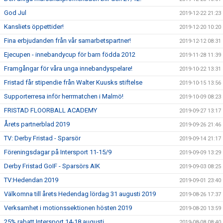
God Jul
2019-12-22 21:23
Kansliets öppettider!
2019-12-20 10:20
Fina erbjudanden från vår samarbetspartner!
2019-12-12 08:31
Ejecupen - innebandycup för barn födda 2012
2019-11-28 11:39
Framgångar för våra unga innebandyspelare!
2019-10-22 13:31
Fristad får stipendie från Walter Kuusks stiftelse
2019-10-15 13:56
Supporterresa inför herrmatchen i Malmö!
2019-10-09 08:23
FRISTAD FLOORBALL ACADEMY
2019-09-27 13:17
Årets partnerblad 2019
2019-09-26 21:46
TV: Derby Fristad - Sparsör
2019-09-14 21:17
Föreningsdagar på Intersport 11-15/9
2019-09-09 13:29
Derby Fristad GoIF - Sparsörs AIK
2019-09-03 08:25
TV:Hedendan 2019
2019-09-01 23:40
Välkomna till årets Hedendag lördag 31 augusti 2019
2019-08-26 17:37
Verksamhet i motionssektionen hösten 2019
2019-08-20 13:59
25% rabatt Intersport 14-18 augusti
2019-08-08 08:40