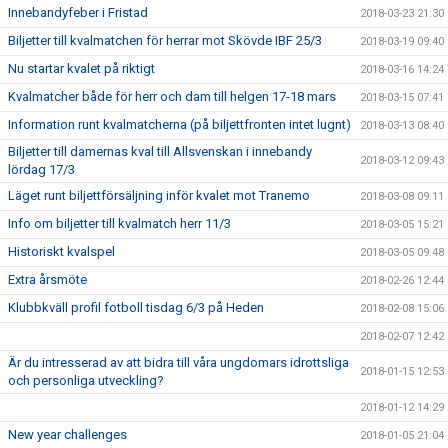
Innebandyfeber i Fristad
2018-03-23 21:30
Biljetter till kvalmatchen för herrar mot Skövde IBF 25/3
2018-03-19 09:40
Nu startar kvalet på riktigt
2018-03-16 14:24
Kvalmatcher både för herr och dam till helgen 17-18 mars
2018-03-15 07:41
Information runt kvalmatcherna (på biljettfronten intet lugnt)
2018-03-13 08:40
Biljetter till damernas kval till Allsvenskan i innebandy
2018-03-12 09:43
lördag 17/3
Läget runt biljettförsäljning inför kvalet mot Tranemo
2018-03-08 09:11
Info om biljetter till kvalmatch herr 11/3
2018-03-05 15:21
Historiskt kvalspel
2018-03-05 09:48
Extra årsmöte
2018-02-26 12:44
Klubbkväll profil fotboll tisdag 6/3 på Heden
2018-02-08 15:06
2018-02-07 12:42
Är du intresserad av att bidra till våra ungdomars idrottsliga
2018-01-15 12:53
och personliga utveckling?
2018-01-12 14:29
New year challenges
2018-01-05 21:04