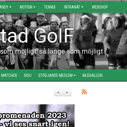
BANDY
MOTION
TENNIS
INTRANÄT
WEBSHOP
stad GoIF
om möjligt, så länge som möjligt
MATCHER
SISU
STÖDJANDE MEDLEM
BILDGALLERI
<
>