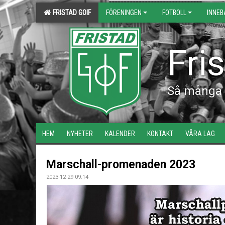
FRISTAD GOIF
FÖRENINGEN
FOTBOLL
INNE
Fri
Så många s
HEM
NYHETER
KALENDER
KONTAKT
VÅRA LAG
Marschall-promenaden 2023
2023-12-29 09:14