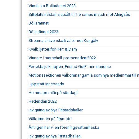
Vinstlista Bollarännet 2023
Sittplats nästan slutsålt till herrarnas match mot Alingsås
Bôllarännet
Bôllarännet 2023
Streama allsvenska kvalet mot Kungälv
Kvalbiljetter för Herr & Dam
Vinnare i marschall-promenaden 2022
Perfekta julklappen, Fristad GoIF merchandise
Motionssektionen välkomnar gamla som nya medlemmar till n
Uppstart innebandy
Hemmapremiär på söndag!
Hedendan 2022
Invigning av Nya Fristadshallen
Välkommen på årsmöte!
Äntligen har vi en föreningsvattenflaska
Invigning av nya Fristadhallen!