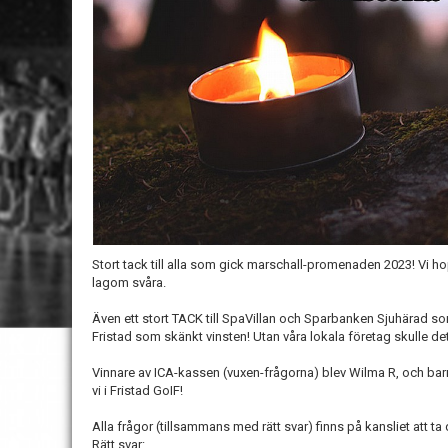
Stort tack till alla som gick marschall-promenaden 2023! Vi ho
lagom svåra.
Även ett stort TACK till SpaVillan och Sparbanken Sjuhärad 
Fristad som skänkt vinsten! Utan våra lokala företag skulle det n
Vinnare av ICA-kassen (vuxen-frågorna) blev Wilma R, och bar
vi i Fristad GoIF!
Alla frågor (tillsammans med rätt svar) finns på kansliet att ta 
Rätt svar: