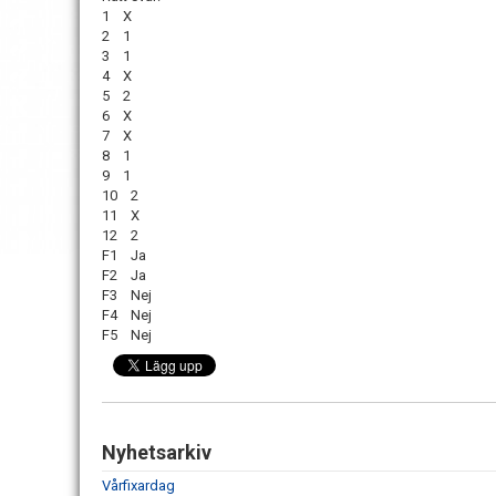
1 X
2 1
3 1
4 X
5 2
6 X
7 X
8 1
9 1
10 2
11 X
12 2
F1 Ja
F2 Ja
F3 Nej
F4 Nej
F5 Nej
Nyhetsarkiv
Vårfixardag