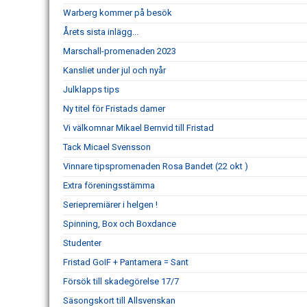
Warberg kommer på besök
Årets sista inlägg...
Marschall-promenaden 2023
Kansliet under jul och nyår
Julklapps tips
Ny titel för Fristads damer
Vi välkomnar Mikael Bernvid till Fristad
Tack Micael Svensson
Vinnare tipspromenaden Rosa Bandet (22 okt )
Extra föreningsstämma
Seriepremiärer i helgen !
Spinning, Box och Boxdance
Studenter
Fristad GoIF + Pantamera = Sant
Försök till skadegörelse 17/7
Säsongskort till Allsvenskan