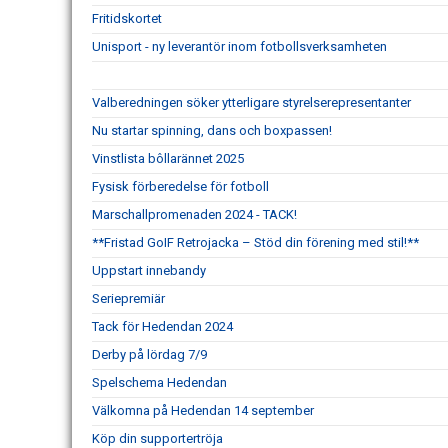
Fritidskortet
Unisport - ny leverantör inom fotbollsverksamheten
Valberedningen söker ytterligare styrelserepresentanter
Nu startar spinning, dans och boxpassen!
Vinstlista bôllarännet 2025
Fysisk förberedelse för fotboll
Marschallpromenaden 2024 - TACK!
**Fristad GoIF Retrojacka – Stöd din förening med stil!**
Uppstart innebandy
Seriepremiär
Tack för Hedendan 2024
Derby på lördag 7/9
Spelschema Hedendan
Välkomna på Hedendan 14 september
Köp din supportertröja