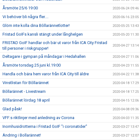
Årsmöte 25/6 19:00
2020-06-24 09:46
Vi behöver bli några fler....
2020-06-16 23:05
Glöm inte kolla dina Bôllarännetlotter!
2020-05-25 13:43
Fristad GoIFs kansli stängt under långhelgen
2020-05-20 11:30
FRISTAD GoIF handlar och bär ut varor från ICA City Fristad
2020-04-27 13:14
till personer i riskgrupper!
Deltagare i gympan på måndagar i Hedahallen
2020-04-27 11:06
Årsmöte torsdag 25 juni kl.19:00
2020-04-23 11:55
Handla och bära hem varor från ICA City till äldre
2020-04-22 11:38
Vinstlistan för Bôllarännet
2020-04-18 17:29
Bôllarännet - Livestream
2020-04-18 17:25
Bôllarännet lördag 18 april
2020-04-15 12:06
Glad påsk!
2020-04-08 09:36
VFF:s riktlinjer med anledning av Corona
2020-04-03 11:35
Inomhusidrotterna i Fristad GoIF "i coronatider"
2020-03-27 13:47
Ändring i Bollarännet!
2020-03-27 12:07