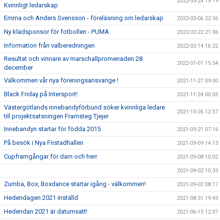
2022-03-24 19:19
Kvinnligt ledarskap
Emma och Anders Svensson - föreläsning om ledarskap
2022-03-06 22:56
Ny klädsponsor för fotbollen - PUMA
2022-02-22 21:06
Information från valberedningen
2022-02-14 16:22
Resultat och vinnare av marschallpromenaden 28
2022-01-01 15:54
december
Välkommen vår nya föreningsansvarige !
2021-11-27 09:00
Black Friday på Intersport!
2021-11-24 00:05
Västergötlands innebandyförbund söker kvinnliga ledare
2021-10-26 12:57
till projektsatsningen Framsteg Tjejer
Innebandyn startar för födda 2015
2021-09-21 07:16
På besök i Nya Fristadhallen
2021-09-09 14:13
Cupframgångar för dam och herr
2021-09-08 10:02
2021-09-02 10:33
Zumba, Box, Boxdance startar igång - välkommen!
2021-09-02 08:17
Hedendagen 2021 inställd
2021-08-31 19:43
Hedendan 2021 är datumsatt!
2021-06-15 12:07