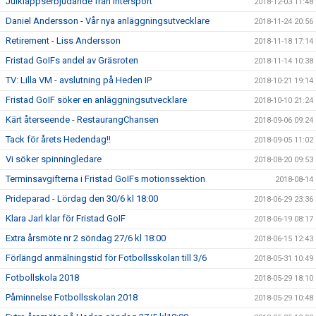
Julklappserbjudande från Intersport
2018-12-03 11:48
Daniel Andersson - Vår nya anläggningsutvecklare
2018-11-24 20:56
Retirement - Liss Andersson
2018-11-18 17:14
Fristad GoIFs andel av Gräsroten
2018-11-14 10:38
TV: Lilla VM - avslutning på Heden IP
2018-10-21 19:14
Fristad GoIF söker en anläggningsutvecklare
2018-10-10 21:24
Kärt återseende - RestaurangChansen
2018-09-06 09:24
Tack för årets Hedendag!!
2018-09-05 11:02
Vi söker spinningledare
2018-08-20 09:53
Terminsavgifterna i Fristad GoIFs motionssektion
2018-08-14
Prideparad - Lördag den 30/6 kl 18:00
2018-06-29 23:36
Klara Jarl klar för Fristad GoIF
2018-06-19 08:17
Extra årsmöte nr 2 söndag 27/6 kl 18:00
2018-06-15 12:43
Förlängd anmälningstid för Fotbollsskolan till 3/6
2018-05-31 10:49
Fotbollskola 2018
2018-05-29 18:10
Påminnelse Fotbollsskolan 2018
2018-05-29 10:48