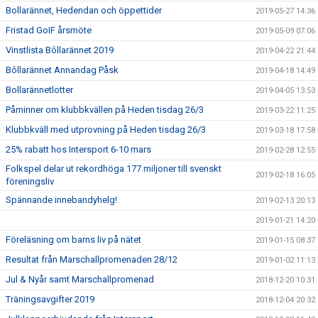
Bollarännet, Hedendan och öppettider
2019-05-27 14:36
Fristad GoIF årsmöte
2019-05-09 07:06
Vinstlista Bôllarännet 2019
2019-04-22 21:44
Bôllarännet Annandag Påsk
2019-04-18 14:49
Bollarännetlotter
2019-04-05 13:53
Påminner om klubbkvällen på Heden tisdag 26/3
2019-03-22 11:25
Klubbkväll med utprovning på Heden tisdag 26/3
2019-03-18 17:58
25% rabatt hos Intersport 6-10 mars
2019-02-28 12:55
Folkspel delar ut rekordhöga 177 miljoner till svenskt
2019-02-18 16:05
föreningsliv
Spännande innebandyhelg!
2019-02-13 20:13
2019-01-21 14:20
Föreläsning om barns liv på nätet
2019-01-15 08:37
Resultat från Marschallpromenaden 28/12
2019-01-02 11:13
Jul & Nyår samt Marschallpromenad
2018-12-20 10:31
Träningsavgifter 2019
2018-12-04 20:32