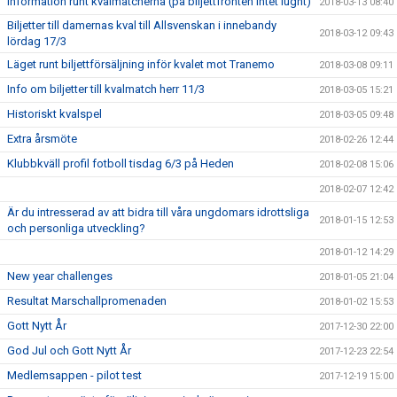
Information runt kvalmatcherna (på biljettfronten intet lugnt)
2018-03-13 08:40
Biljetter till damernas kval till Allsvenskan i innebandy
2018-03-12 09:43
lördag 17/3
Läget runt biljettförsäljning inför kvalet mot Tranemo
2018-03-08 09:11
Info om biljetter till kvalmatch herr 11/3
2018-03-05 15:21
Historiskt kvalspel
2018-03-05 09:48
Extra årsmöte
2018-02-26 12:44
Klubbkväll profil fotboll tisdag 6/3 på Heden
2018-02-08 15:06
2018-02-07 12:42
Är du intresserad av att bidra till våra ungdomars idrottsliga
2018-01-15 12:53
och personliga utveckling?
2018-01-12 14:29
New year challenges
2018-01-05 21:04
Resultat Marschallpromenaden
2018-01-02 15:53
Gott Nytt År
2017-12-30 22:00
God Jul och Gott Nytt År
2017-12-23 22:54
Medlemsappen - pilot test
2017-12-19 15:00