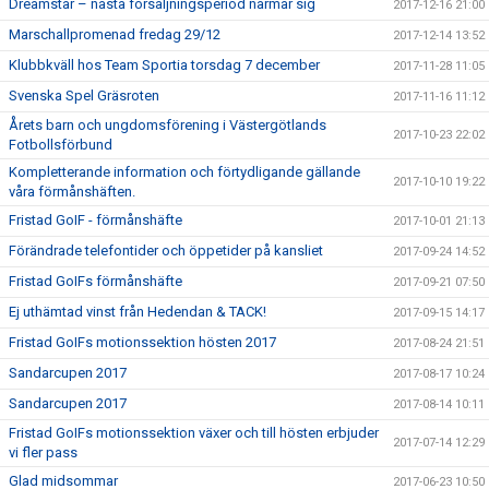
Dreamstar – nästa försäljningsperiod närmar sig
2017-12-16 21:00
Marschallpromenad fredag 29/12
2017-12-14 13:52
Klubbkväll hos Team Sportia torsdag 7 december
2017-11-28 11:05
Svenska Spel Gräsroten
2017-11-16 11:12
Årets barn och ungdomsförening i Västergötlands
2017-10-23 22:02
Fotbollsförbund
Kompletterande information och förtydligande gällande
2017-10-10 19:22
våra förmånshäften.
Fristad GoIF - förmånshäfte
2017-10-01 21:13
Förändrade telefontider och öppetider på kansliet
2017-09-24 14:52
Fristad GoIFs förmånshäfte
2017-09-21 07:50
Ej uthämtad vinst från Hedendan & TACK!
2017-09-15 14:17
Fristad GoIFs motionssektion hösten 2017
2017-08-24 21:51
Sandarcupen 2017
2017-08-17 10:24
Sandarcupen 2017
2017-08-14 10:11
Fristad GoIFs motionssektion växer och till hösten erbjuder
2017-07-14 12:29
vi fler pass
Glad midsommar
2017-06-23 10:50