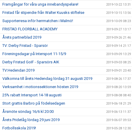
Framgångar för våra unga innebandyspelare!
2019-10-22 13:31
Fristad får stipendie från Walter Kuusks stiftelse
2019-10-15 13:56
Supporterresa inför herrmatchen i Malmö!
2019-10-09 08:23
FRISTAD FLOORBALL ACADEMY
2019-09-27 13:17
Årets partnerblad 2019
2019-09-26 21:46
TV: Derby Fristad - Sparsör
2019-09-14 21:17
Föreningsdagar på Intersport 11-15/9
2019-09-09 13:29
Derby Fristad GoIF - Sparsörs AIK
2019-09-03 08:25
TV:Hedendan 2019
2019-09-01 23:40
Välkomna till årets Hedendag lördag 31 augusti 2019
2019-08-26 17:37
Verksamhet i motionssektionen hösten 2019
2019-08-20 13:59
25% rabatt Intersport 14-18 augusti
2019-08-08 08:40
Stort grattis Barbro på födelsedagen
2019-06-18 21:29
Årsmöte söndag 16/6 kl 20:00
2019-06-13 11:37
Årets Pridetåg lördag 29 juni 2019
2019-06-07 09:53
Fotbollsskola 2019!
2019-05-28 12:30