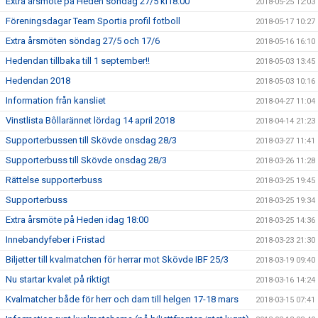
Extra årsmöte på Heden söndag 27/5 kl18:00
2018-05-25 12:03
Föreningsdagar Team Sportia profil fotboll
2018-05-17 10:27
Extra årsmöten söndag 27/5 och 17/6
2018-05-16 16:10
Hedendan tillbaka till 1 september!!
2018-05-03 13:45
Hedendan 2018
2018-05-03 10:16
Information från kansliet
2018-04-27 11:04
Vinstlista Bôllarännet lördag 14 april 2018
2018-04-14 21:23
Supporterbussen till Skövde onsdag 28/3
2018-03-27 11:41
Supporterbuss till Skövde onsdag 28/3
2018-03-26 11:28
Rättelse supporterbuss
2018-03-25 19:45
Supporterbuss
2018-03-25 19:34
Extra årsmöte på Heden idag 18:00
2018-03-25 14:36
Innebandyfeber i Fristad
2018-03-23 21:30
Biljetter till kvalmatchen för herrar mot Skövde IBF 25/3
2018-03-19 09:40
Nu startar kvalet på riktigt
2018-03-16 14:24
Kvalmatcher både för herr och dam till helgen 17-18 mars
2018-03-15 07:41