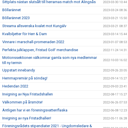
Sittplats nästan slutsålt till herrarnas match mot Alingsås
2023-03-30 10:44
Bôllarännet
2023-03-24 08:36
Bôllarännet 2023
2023-03-21 15:50
Streama allsvenska kvalet mot Kungälv
2023-03-21 08:37
Kvalbiljetter för Herr & Dam
2023-03-14 15:44
Vinnare i marschall-promenaden 2022
2023-01-07 08:53
Perfekta julklappen, Fristad GoIF merchandise
2022-11-24 14:31
Motionssektionen välkomnar gamla som nya medlemmar
2022-10-03 16:02
till ny termin
Uppstart innebandy
2022-09-26 20:05
Hemmapremiär på söndag!
2022-09-14 15:27
Hedendan 2022
2022-09-03 23:41
Invigning av Nya Fristadshallen
2022-08-17 15:27
Välkommen på årsmöte!
2022-06-26 07:53
Äntligen har vi en föreningsvattenflaska
2022-06-08 12:23
Invigning av nya Fristadhallen!
2022-05-11 06:28
Föreningsrådets stipendiater 2021 - Ungdomsledare &