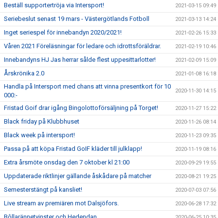
Beställ supportertröja via Intersport!
2021-03-15 09:49
Seriebeslut senast 19 mars - Västergötlands Fotboll
2021-03-13 14:24
Inget seriespel för innebandyn 2020/2021!
2021-02-26 15:33
Våren 2021 Föreläsningar för ledare och idrottsföräldrar.
2021-02-19 10:46
Innebandyns HJ Jas herrar sålde flest uppesittarlotter!
2021-02-09 15:09
Årskrönika 2.0
2021-01-08 16:18
Handla på Intersport med chans att vinna presentkort för 10
2020-11-30 14:15
000:-
Fristad Goif drar igång Bingolottoförsäljning på Torget!
2020-11-27 15:22
Black friday på Klubbhuset
2020-11-26 08:14
Black week på intersport!
2020-11-23 09:35
Passa på att köpa Fristad GoIF kläder till julklapp!
2020-11-19 08:16
Extra årsmöte onsdag den 7 oktober kl 21:00
2020-09-29 19:55
Uppdaterade riktlinjer gällande åskådare på matcher
2020-08-21 19:25
Semesterstängt på kansliet!
2020-07-03 07:56
Live stream av premiären mot Dalsjöfors.
2020-06-28 17:32
Bôllarännetvinster och Hedendan
2020-06-25 10:35