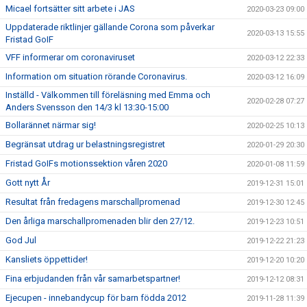
Micael fortsätter sitt arbete i JAS
2020-03-23 09:00
Uppdaterade riktlinjer gällande Corona som påverkar
2020-03-13 15:55
Fristad GoIF
VFF informerar om coronaviruset
2020-03-12 22:33
Information om situation rörande Coronavirus.
2020-03-12 16:09
Inställd - Välkommen till föreläsning med Emma och
2020-02-28 07:27
Anders Svensson den 14/3 kl 13:30-15:00
Bollarännet närmar sig!
2020-02-25 10:13
Begränsat utdrag ur belastningsregistret
2020-01-29 20:30
Fristad GoIFs motionssektion våren 2020
2020-01-08 11:59
Gott nytt År
2019-12-31 15:01
Resultat från fredagens marschallpromenad
2019-12-30 12:45
Den årliga marschallpromenaden blir den 27/12.
2019-12-23 10:51
God Jul
2019-12-22 21:23
Kansliets öppettider!
2019-12-20 10:20
Fina erbjudanden från vår samarbetspartner!
2019-12-12 08:31
Ejecupen - innebandycup för barn födda 2012
2019-11-28 11:39