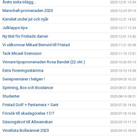
Årets sista inlägg...
2023-12-31 15:34
Marschall-promenaden 2023
2023-12-29 09:14
Kansliet under jul och nyår
2023-12-21 14:02
Julklapps tips
2023-12-17 12:34
Ny titel för Fristads damer
2023-12-01 15:36
Vi välkomnar Mikael Bernvid till Fristad
2023-11-21 20:58
Tack Micael Svensson
2023-11-14 13:01
Vinnare tipspromenaden Rosa Bandet (22 okt )
2023-10-26 09:13
Extra föreningsstämma
2023-10-10 14:38
Seriepremiärer i helgen !
2023-09-20 16:25
Spinning, Box och Boxdance
2023-08-21 20:54
Studenter
2023-08-14 08:21
Fristad GoIF + Pantamera = Sant
2023-07-26 14:06
Försök till skadegörelse 17/7
2023-07-18 15:06
Säsongskort till Allsvenskan
2023-05-19 11:10
Vinstlista Bollarännet 2023
2023-04-10 18:09