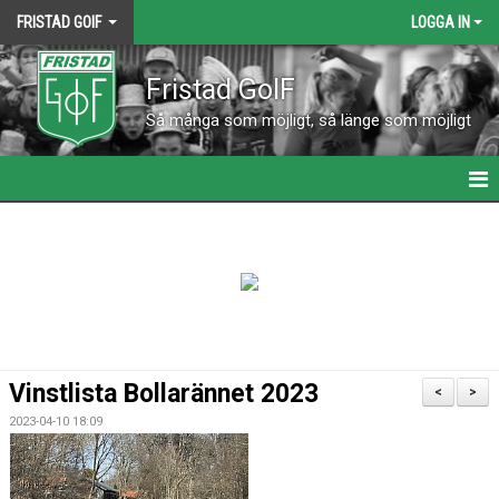
FRISTAD GOIF
LOGGA IN
Fristad GoIF
Så många som möjligt, så länge som möjligt
HEM
NYHETER
KALENDER
KONTAKT
Vinstlista Bollarännet 2023
<
>
VÅRA LAG
2023-04-10 18:09
MATCHER