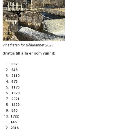
SISU
STÖDJANDE MEDLEM
BILDGALLERI
Vinstlistan för Bôllarännet 2023
Grattis till alla er som vunnit:
382
848
2110
476
1176
1828
2021
1429
540
1722
146
2316