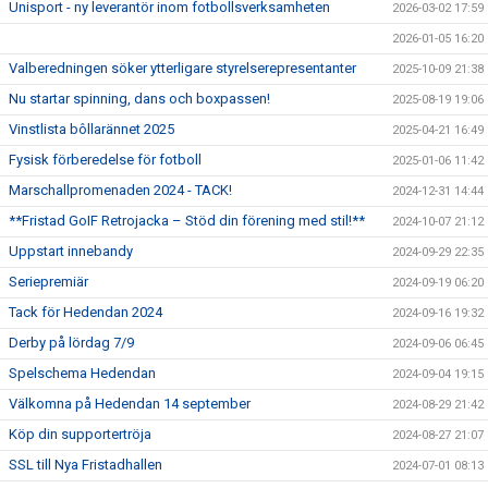
Unisport - ny leverantör inom fotbollsverksamheten
2026-03-02 17:59
2026-01-05 16:20
Valberedningen söker ytterligare styrelserepresentanter
2025-10-09 21:38
Nu startar spinning, dans och boxpassen!
2025-08-19 19:06
Vinstlista bôllarännet 2025
2025-04-21 16:49
Fysisk förberedelse för fotboll
2025-01-06 11:42
Marschallpromenaden 2024 - TACK!
2024-12-31 14:44
**Fristad GoIF Retrojacka – Stöd din förening med stil!**
2024-10-07 21:12
Uppstart innebandy
2024-09-29 22:35
Seriepremiär
2024-09-19 06:20
Tack för Hedendan 2024
2024-09-16 19:32
Derby på lördag 7/9
2024-09-06 06:45
Spelschema Hedendan
2024-09-04 19:15
Välkomna på Hedendan 14 september
2024-08-29 21:42
Köp din supportertröja
2024-08-27 21:07
SSL till Nya Fristadhallen
2024-07-01 08:13