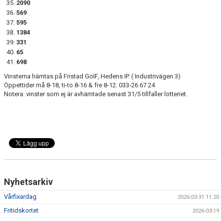
2090
569
595
1384
331
65
698
Vinsterna hämtas på Fristad GoIF, Hedens IP. ( Industrivägen 3)
Öppettider må 8-18, ti-to 8-16 & fre 8-12. 033-26 67 24
Notera: vinster som ej är avhämtade senast 31/5 tillfaller lotteriet.
Nyhetsarkiv
Vårfixardag
2026-03-31 11:20
Fritidskortet
2026-03-19