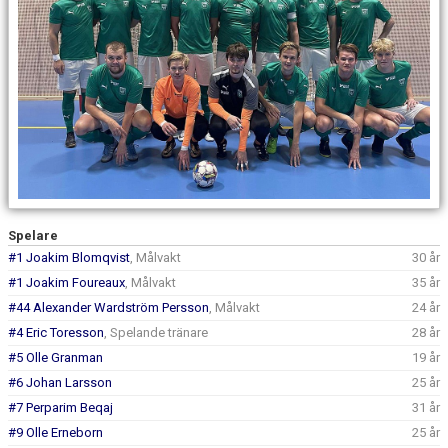
DOKUMENT
KONTAKT
Spelare
#1 Joakim Blomqvist
, Målvakt
30 år
#1 Joakim Foureaux
, Målvakt
35 år
#44 Alexander Wardström Persson
, Målvakt
24 år
#4 Eric Toresson
, Spelande tränare
28 år
#5 Olle Granman
19 år
#6 Johan Larsson
25 år
#7 Perparim Beqaj
31 år
#9 Olle Erneborn
25 år