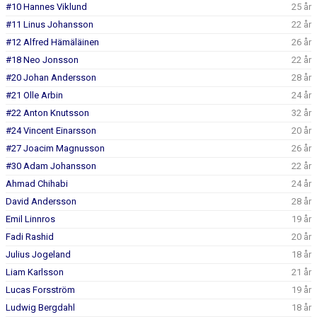
#10 Hannes Viklund
25 år
#11 Linus Johansson
22 år
#12 Alfred Hämäläinen
26 år
#18 Neo Jonsson
22 år
#20 Johan Andersson
28 år
#21 Olle Arbin
24 år
#22 Anton Knutsson
32 år
#24 Vincent Einarsson
20 år
#27 Joacim Magnusson
26 år
#30 Adam Johansson
22 år
Ahmad Chihabi
24 år
David Andersson
28 år
Emil Linnros
19 år
Fadi Rashid
20 år
Julius Jogeland
18 år
Liam Karlsson
21 år
Lucas Forsström
19 år
Ludwig Bergdahl
18 år