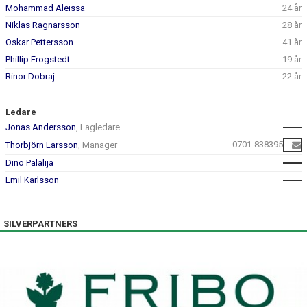
Mohammad Aleissa
24 år
Niklas Ragnarsson
28 år
Oskar Pettersson
41 år
Phillip Frogstedt
19 år
Rinor Dobraj
22 år
Ledare
Jonas Andersson
, Lagledare
0701-838395
Thorbjörn Larsson
, Manager
Dino Palalija
Emil Karlsson
SILVERPARTNERS