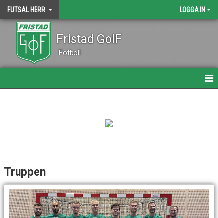
FUTSAL HERR
LOGGA IN
Fristad GoIF
Fotboll
HEM
NYHETER
KALENDER
MATCHER
Truppen
TRUPPEN
BILDGALLERI