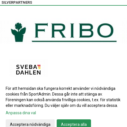
SILVERPARTNERS
För att hemsidan ska fungera korrekt använder vi nödvändiga
BRONSPARTNERS
cookies från SportAdmin. Dessa går inte att stänga av.
INSTAGRAM
Föreningen kan också använda frivilliga cookies, t.ex. för statistik
eller marknadsföring. Du väljer själv om du vill acceptera dessa.
Anpassa dina val
Cookie-inställningar
Gå till Webbversion
Acceptera nödvändiga
Acceptera alla