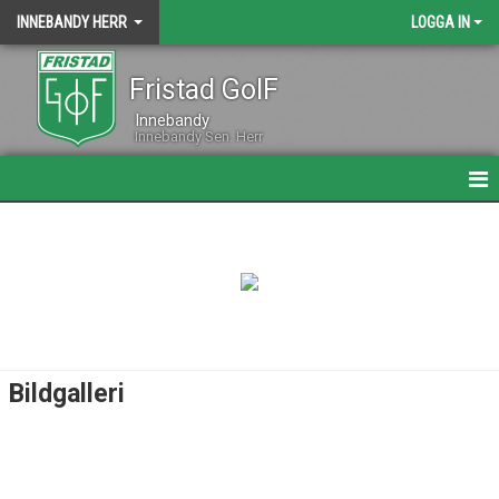
INNEBANDY HERR
LOGGA IN
Fristad GoIF
Innebandy
Innebandy Sen. Herr
HEM
NYHETER
KALENDER
MATCHER
Bildgalleri
TRUPPEN
BILDGALLERI