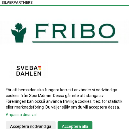
SILVERPARTNERS
För att hemsidan ska fungera korrekt använder vi nödvändiga
BRONSPARTNERS
cookies från SportAdmin. Dessa går inte att stänga av.
INSTAGRAM
Föreningen kan också använda frivilliga cookies, t.ex. för statistik
eller marknadsföring. Du väljer själv om du vill acceptera dessa.
Anpassa dina val
Cookie-inställningar
Gå till Webbversion
Acceptera nödvändiga
Acceptera alla