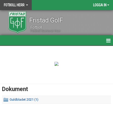
FOTBOLL HERR
LOGGA IN
Fristad GoIF
Fotboll
Fotboll Seniorer Herr
HEM
NYHETER
KALENDER
MATCHER
Dokument
TRUPPEN
Guldbladet 2021 (1)
BILDGALLERI