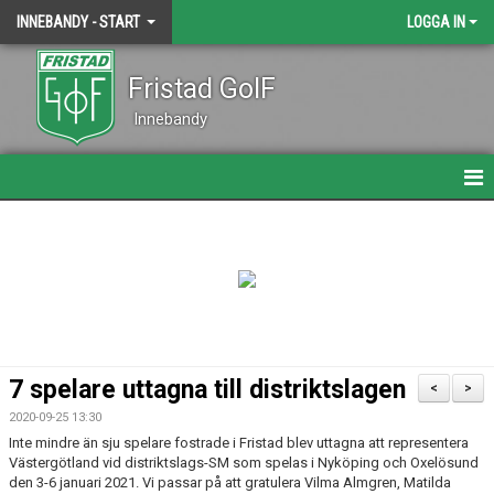
INNEBANDY - START
LOGGA IN
Fristad GoIF
Innebandy
HEM
NYHETER
KALENDER
DOKUMENT
7 spelare uttagna till distriktslagen
<
>
KONTAKT
2020-09-25 13:30
Inte mindre än sju spelare fostrade i Fristad blev uttagna att representera
BÖRJA SPELA?
Västergötland vid distriktslags-SM som spelas i Nyköping och Oxelösund
den 3-6 januari 2021. Vi passar på att gratulera Vilma Almgren, Matilda