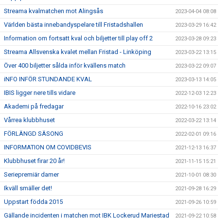
Streama kvalmatchen mot Alingsås
2023-04-04 08:08
Världen bästa innebandyspelare till Fristadshallen
2023-03-29 16:42
Information om fortsatt kval och biljetter till play off 2
2023-03-28 09:23
Streama Allsvenska kvalet mellan Fristad - Linköping
2023-03-22 13:15
Över 400 biljetter sålda inför kvällens match
2023-03-22 09:07
iNFO INFÖR STUNDANDE KVAL
2023-03-13 14:05
IBIS ligger nere tills vidare
2022-12-03 12:23
Akademi på fredagar
2022-10-16 23:02
Vårrea klubbhuset
2022-03-22 13:14
FÖRLÄNGD SÄSONG
2022-02-01 09:16
INFORMATION OM COVIDBEVIS
2021-12-13 16:37
Klubbhuset firar 20 år!
2021-11-15 15:21
Seriepremiär damer
2021-10-01 08:30
Ikväll smäller det!
2021-09-28 16:29
Uppstart födda 2015
2021-09-26 10:59
Gällande incidenten i matchen mot IBK Lockerud Mariestad
2021-09-22 10:58