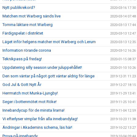
Nytt publikrekord?
2020-03-16 17:30
Matchen mot Warberg sänds live
2020-03-14 07:48
Tomma läktare mot Warberg
2020-03-13 17:44
Färdigspelat i distriktet
2020-03-13 12:47
Läget inför helgens matcher mot Warberg och Lerum
2020-03-13 12:35
Information rörande corona
2020-03-12 16:26
Teknikpass på fredag!
2020-01-15 08:37
Uppdatering silly season under juluppehållet!
2020-01-10 10:26
Den som väntar på något gott väntar aldrig för länge
2019-12-31 11:23
God Jul & Gott Nytt År
2019-12-27 18:15
Herrmatch mot Munka-Ljungby!
2019-11-29 13:41
Seger i bottenmötet mot Röke!
2019-11-25 10:41
Innebandycup för de minsta lirarna!
2019-11-04 12:59
Vi efterlyser vimplar från alla innebandylag!
2019-10-23 11:38
Ändringar i Akademins schema, läs här!
2019-10-22 13:27
Prova-på-innebandy
2019-10-04 09:44