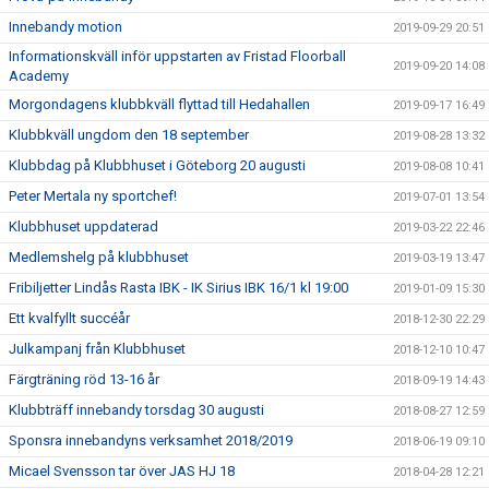
Innebandy motion
2019-09-29 20:51
Informationskväll inför uppstarten av Fristad Floorball
2019-09-20 14:08
Academy
Morgondagens klubbkväll flyttad till Hedahallen
2019-09-17 16:49
Klubbkväll ungdom den 18 september
2019-08-28 13:32
Klubbdag på Klubbhuset i Göteborg 20 augusti
2019-08-08 10:41
Peter Mertala ny sportchef!
2019-07-01 13:54
Klubbhuset uppdaterad
2019-03-22 22:46
Medlemshelg på klubbhuset
2019-03-19 13:47
Fribiljetter Lindås Rasta IBK - IK Sirius IBK 16/1 kl 19:00
2019-01-09 15:30
Ett kvalfyllt succéår
2018-12-30 22:29
Julkampanj från Klubbhuset
2018-12-10 10:47
Färgträning röd 13-16 år
2018-09-19 14:43
Klubbträff innebandy torsdag 30 augusti
2018-08-27 12:59
Sponsra innebandyns verksamhet 2018/2019
2018-06-19 09:10
Micael Svensson tar över JAS HJ 18
2018-04-28 12:21