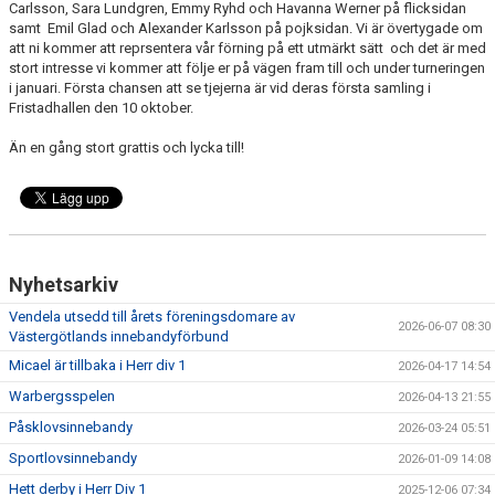
Carlsson, Sara Lundgren, Emmy Ryhd och Havanna Werner på flicksidan
DOMARSCHEMA
samt Emil Glad och Alexander Karlsson på pojksidan. Vi är övertygade om
att ni kommer att reprsentera vår förning på ett utmärkt sätt och det är med
KIOSKEN
stort intresse vi kommer att följe er på vägen fram till och under turneringen
i januari. Första chansen att se tjejerna är vid deras första samling i
Fristadhallen den 10 oktober.
Än en gång stort grattis och lycka till!
Nyhetsarkiv
Vendela utsedd till årets föreningsdomare av
2026-06-07 08:30
Västergötlands innebandyförbund
Micael är tillbaka i Herr div 1
2026-04-17 14:54
Warbergsspelen
2026-04-13 21:55
Påsklovsinnebandy
2026-03-24 05:51
Sportlovsinnebandy
2026-01-09 14:08
Hett derby i Herr Div 1
2025-12-06 07:34