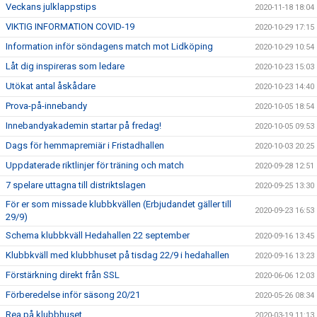
Veckans julklappstips
2020-11-18 18:04
VIKTIG INFORMATION COVID-19
2020-10-29 17:15
Information inför söndagens match mot Lidköping
2020-10-29 10:54
Låt dig inspireras som ledare
2020-10-23 15:03
Utökat antal åskådare
2020-10-23 14:40
Prova-på-innebandy
2020-10-05 18:54
Innebandyakademin startar på fredag!
2020-10-05 09:53
Dags för hemmapremiär i Fristadhallen
2020-10-03 20:25
Uppdaterade riktlinjer för träning och match
2020-09-28 12:51
7 spelare uttagna till distriktslagen
2020-09-25 13:30
För er som missade klubbkvällen (Erbjudandet gäller till
2020-09-23 16:53
29/9)
Schema klubbkväll Hedahallen 22 september
2020-09-16 13:45
Klubbkväll med klubbhuset på tisdag 22/9 i hedahallen
2020-09-16 13:23
Förstärkning direkt från SSL
2020-06-06 12:03
Förberedelse inför säsong 20/21
2020-05-26 08:34
Rea på klubbhuset
2020-03-19 11:13