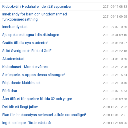
Klubbkväll i Hedahallen den 28 september
2021-09-17 08:33
Innebandy för barn och ungdomar med
2021-09-15 09:25
funktionsnedsättning
Innebandy start
2021-09-02 10:30
Sju spelare uttagna i distriktslagen.
2021-08-31 09:10
Grattis till alla nya studenter!
2021-08-06 20:07
Stöd Sverige och Fristad GoIF
2021-05-25 22:18
Akademistart.
2021-04-06 10:30
Klubbhuset - Monstervårrea
2021-03-25 12:28
Seriespelet stoppas denna säsongen!
2021-02-26 15:34
Erbjudande klubbhuset
2021-02-24 10:40
Föräldrar
2021-02-07 14:33
Åter tillåtet för spelare födda 02 och yngre
2021-02-06 09:38
Det blir ett långt jullov
2020-12-20 12:02
Plan för innebandyns seriespel utifrån coronaläget!
2020-12-04 12:21
Inget seriespel förrän nästa år
2020-11-26 08:26