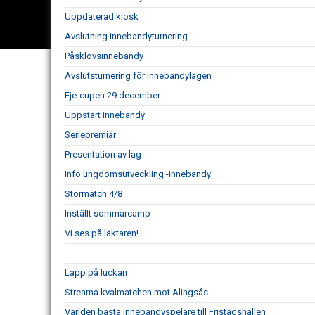
Uppdaterad kiosk
Avslutning innebandyturnering
Påsklovsinnebandy
Avslutsturnering för innebandylagen
Eje-cupen 29 december
Uppstart innebandy
Seriepremiär
Presentation av lag
Info ungdomsutveckling -innebandy
Stormatch 4/8
Inställt sommarcamp
Vi ses på läktaren!
Lapp på luckan
Streama kvalmatchen mot Alingsås
Världen bästa innebandyspelare till Fristadshallen