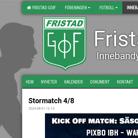
FRISTAD GOIF
FÖRENINGEN
FOTBOLL
INNE
Fris
Inneband
HEM
NYHETER
KALENDER
DOKUMENT
KONTAKT
Stormatch 4/8
2024-08-01 16:13