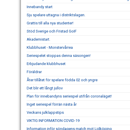
Innebandy start
Sju spelare uttagna i distriktslagen.
Grattis till alla nya studenter!
Stöd Sverige och Fristad GoIF
Akademistart.
Klubbhuset - Monstervårrea
Seriespelet stoppas denna säsongen!
Erbjudande klubbhuset
Föräldrar
Åter tillåtet för spelare födda 02 och yngre
Det blir ett långt jullov
Plan för innebandyns seriespel utifrån coronaläget!
Inget seriespel förrän nästa år
Veckans julklappstips
VIKTIG INFORMATION COVID-19
Information inför söndagens match mot Lidköping