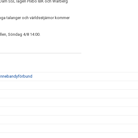
v Dam SSL lagen Pixbo IBK och Warberg
unga talanger och världsstjärnor kommer
llen, Söndag 4/8 14:00.
s innebandyförbund