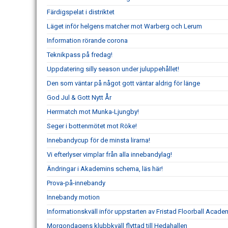
Färdigspelat i distriktet
Läget inför helgens matcher mot Warberg och Lerum
Information rörande corona
Teknikpass på fredag!
Uppdatering silly season under juluppehållet!
Den som väntar på något gott väntar aldrig för länge
God Jul & Gott Nytt År
Herrmatch mot Munka-Ljungby!
Seger i bottenmötet mot Röke!
Innebandycup för de minsta lirarna!
Vi efterlyser vimplar från alla innebandylag!
Ändringar i Akademins schema, läs här!
Prova-på-innebandy
Innebandy motion
Informationskväll inför uppstarten av Fristad Floorball Acade
Morgondagens klubbkväll flyttad till Hedahallen