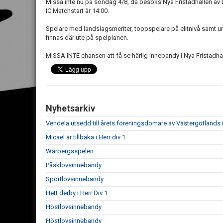
Missa inte nu på söndag 4/8, då besöks Nya Fristadhallen a
IC.Matchstart är 14:00.
Spelare med landslagsmeriter, toppspelare på elitnivå samt 
finnas där ute på spelplanen.
MISSA INTE chansen att få se härlig innebandy i Nya Fristadha
Nyhetsarkiv
Vendela utsedd till årets föreningsdomare av Västergötland
Micael är tillbaka i Herr div 1
Warbergsspelen
Påsklovsinnebandy
Sportlovsinnebandy
Hett derby i Herr Div 1
Höstlovsinnebandy
Höstlovsinnebandy