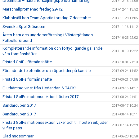
Dreamstar – nästa försäljningsperiod närmar sig
2017-12-16 21:00
Marschallpromenad fredag 29/12
2017-12-14 13:52
Klubbkväll hos Team Sportia torsdag 7 december
2017-11-28 11:05
Svenska Spel Gräsroten
2017-11-16 11:12
Årets barn och ungdomsförening i Västergötlands
2017-10-23 22:02
Fotbollsförbund
Kompletterande information och förtydligande gällande
2017-10-10 19:22
våra förmånshäften.
Fristad GoIF - förmånshäfte
2017-10-01 21:13
Förändrade telefontider och öppetider på kansliet
2017-09-24 14:52
Fristad GoIFs förmånshäfte
2017-09-21 07:50
Ej uthämtad vinst från Hedendan & TACK!
2017-09-15 14:17
Fristad GoIFs motionssektion hösten 2017
2017-08-24 21:51
Sandarcupen 2017
2017-08-17 10:24
Sandarcupen 2017
2017-08-14 10:11
Fristad GoIFs motionssektion växer och till hösten erbjuder
2017-07-14 12:29
vi fler pass
Glad midsommar
2017-06-23 10:50