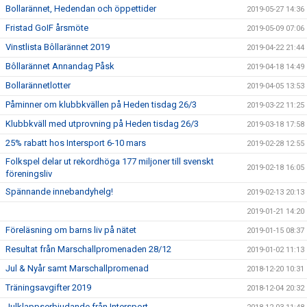
Bollarännet, Hedendan och öppettider
2019-05-27 14:36
Fristad GoIF årsmöte
2019-05-09 07:06
Vinstlista Bôllarännet 2019
2019-04-22 21:44
Bôllarännet Annandag Påsk
2019-04-18 14:49
Bollarännetlotter
2019-04-05 13:53
Påminner om klubbkvällen på Heden tisdag 26/3
2019-03-22 11:25
Klubbkväll med utprovning på Heden tisdag 26/3
2019-03-18 17:58
25% rabatt hos Intersport 6-10 mars
2019-02-28 12:55
Folkspel delar ut rekordhöga 177 miljoner till svenskt
2019-02-18 16:05
föreningsliv
Spännande innebandyhelg!
2019-02-13 20:13
2019-01-21 14:20
Föreläsning om barns liv på nätet
2019-01-15 08:37
Resultat från Marschallpromenaden 28/12
2019-01-02 11:13
Jul & Nyår samt Marschallpromenad
2018-12-20 10:31
Träningsavgifter 2019
2018-12-04 20:32
Julklappserbjudande från Intersport