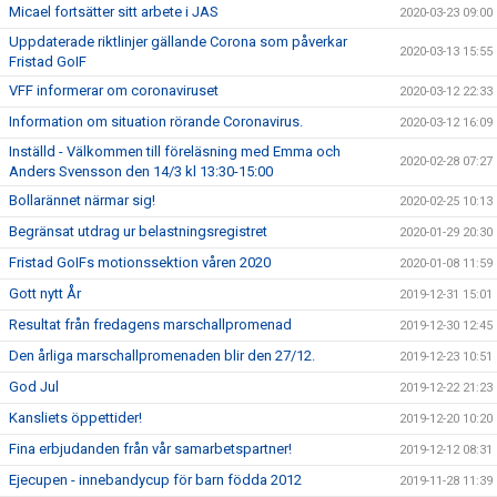
Micael fortsätter sitt arbete i JAS
2020-03-23 09:00
Uppdaterade riktlinjer gällande Corona som påverkar
2020-03-13 15:55
Fristad GoIF
VFF informerar om coronaviruset
2020-03-12 22:33
Information om situation rörande Coronavirus.
2020-03-12 16:09
Inställd - Välkommen till föreläsning med Emma och
2020-02-28 07:27
Anders Svensson den 14/3 kl 13:30-15:00
Bollarännet närmar sig!
2020-02-25 10:13
Begränsat utdrag ur belastningsregistret
2020-01-29 20:30
Fristad GoIFs motionssektion våren 2020
2020-01-08 11:59
Gott nytt År
2019-12-31 15:01
Resultat från fredagens marschallpromenad
2019-12-30 12:45
Den årliga marschallpromenaden blir den 27/12.
2019-12-23 10:51
God Jul
2019-12-22 21:23
Kansliets öppettider!
2019-12-20 10:20
Fina erbjudanden från vår samarbetspartner!
2019-12-12 08:31
Ejecupen - innebandycup för barn födda 2012
2019-11-28 11:39