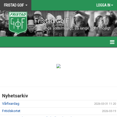
FRISTAD GOIF
LOGGA IN
Fristad GoIF
Så många som möjligt, så länge som möjligt
HEM
NYHETER
KALENDER
KONTAKT
Nyhetsarkiv
VÅRA LAG
Vårfixardag
2026-03-31 11:20
MATCHER
Fritidskortet
2026-03-19