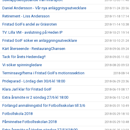
2018-12-03 11:48
Daniel Andersson - Vår nya anläggningsutvecklare
2018-11-24 20:56
Retirement - Liss Andersson
2018-11-18 17:14
Fristad GoIFs andel av Gräsroten
2018-11-14 10:38
TV: Lilla VM - avslutning på Heden IP
2018-10-21 19:14
Fristad GoIF söker en anläggningsutvecklare
2018-10-10 21:24
Kärt återseende - RestaurangChansen
2018-09-06 09:24
Tack för årets Hedendag!!
2018-09-05 11:02
Vi söker spinningledare
2018-08-20 09:53
Terminsavgifterna i Fristad GoIFs motionssektion
2018-08-14
Prideparad - Lördag den 30/6 kl 18:00
2018-06-29 23:36
Klara Jarl klar för Fristad GoIF
2018-06-19 08:17
Extra årsmöte nr 2 söndag 27/6 kl 18:00
2018-06-15 12:43
Förlängd anmälningstid för Fotbollsskolan till 3/6
2018-05-31 10:49
Fotbollskola 2018
2018-05-29 18:10
Påminnelse Fotbollsskolan 2018
2018-05-29 10:48
Extra årsmöte på Heden söndag 27/5 kl18:00