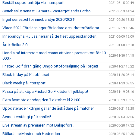
Beställ supportertröja via Intersport!
2021-03-15 09:49
Seriebeslut senast 19 mars - Västergötlands Fotboll
2021-03-13 14:24
Inget seriespel för innebandyn 2020/2021!
2021-02-26 15:33
Våren 2021 Föreläsningar för ledare och idrottsföräldrar.
2021-02-19 10:46
Innebandyns HJ Jas herrar sålde flest uppesittarlotter!
2021-02-09 15:09
Årskrönika 2.0
2021-01-08 16:18
Handla på Intersport med chans att vinna presentkort för 10
2020-11-30 14:15
000:-
Fristad Goif drar igång Bingolottoförsäljning på Torget!
2020-11-27 15:22
Black friday på Klubbhuset
2020-11-26 08:14
Black week på intersport!
2020-11-23 09:35
Passa på att köpa Fristad GoIF kläder till julklapp!
2020-11-19 08:16
Extra årsmöte onsdag den 7 oktober kl 21:00
2020-09-29 19:55
Uppdaterade riktlinjer gällande åskådare på matcher
2020-08-21 19:25
Semesterstängt på kansliet!
2020-07-03 07:56
Live stream av premiären mot Dalsjöfors.
2020-06-28 17:32
Bôllarännetvinster och Hedendan
2020-06-25 10:35