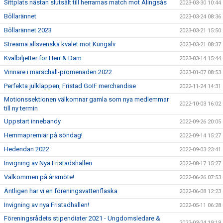
Sittplats nästan slutsålt till herrarnas match mot Alingsås
2023-03-30 10:44
Bôllarännet
2023-03-24 08:36
Bôllarännet 2023
2023-03-21 15:50
Streama allsvenska kvalet mot Kungälv
2023-03-21 08:37
Kvalbiljetter för Herr & Dam
2023-03-14 15:44
Vinnare i marschall-promenaden 2022
2023-01-07 08:53
Perfekta julklappen, Fristad GoIF merchandise
2022-11-24 14:31
Motionssektionen välkomnar gamla som nya medlemmar
2022-10-03 16:02
till ny termin
Uppstart innebandy
2022-09-26 20:05
Hemmapremiär på söndag!
2022-09-14 15:27
Hedendan 2022
2022-09-03 23:41
Invigning av Nya Fristadshallen
2022-08-17 15:27
Välkommen på årsmöte!
2022-06-26 07:53
Äntligen har vi en föreningsvattenflaska
2022-06-08 12:23
Invigning av nya Fristadhallen!
2022-05-11 06:28
Föreningsrådets stipendiater 2021 - Ungdomsledare &
2022-03-24 19:19