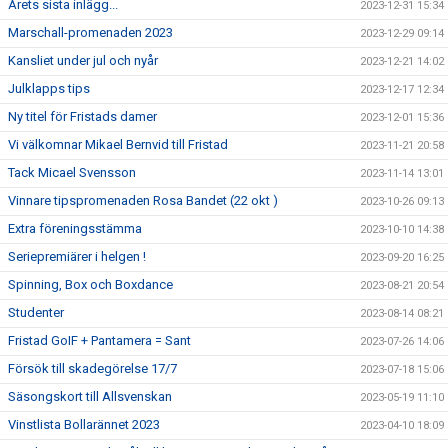
Årets sista inlägg...
2023-12-31 15:34
Marschall-promenaden 2023
2023-12-29 09:14
Kansliet under jul och nyår
2023-12-21 14:02
Julklapps tips
2023-12-17 12:34
Ny titel för Fristads damer
2023-12-01 15:36
Vi välkomnar Mikael Bernvid till Fristad
2023-11-21 20:58
Tack Micael Svensson
2023-11-14 13:01
Vinnare tipspromenaden Rosa Bandet (22 okt )
2023-10-26 09:13
Extra föreningsstämma
2023-10-10 14:38
Seriepremiärer i helgen !
2023-09-20 16:25
Spinning, Box och Boxdance
2023-08-21 20:54
Studenter
2023-08-14 08:21
Fristad GoIF + Pantamera = Sant
2023-07-26 14:06
Försök till skadegörelse 17/7
2023-07-18 15:06
Säsongskort till Allsvenskan
2023-05-19 11:10
Vinstlista Bollarännet 2023
2023-04-10 18:09