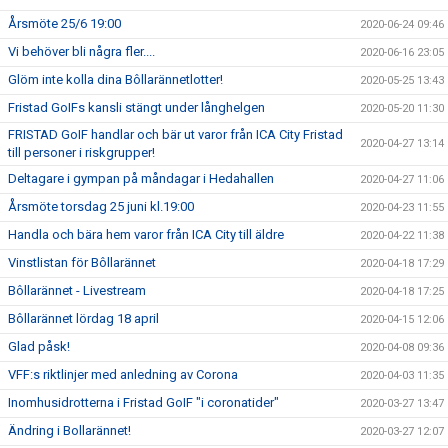
Årsmöte 25/6 19:00
2020-06-24 09:46
Vi behöver bli några fler....
2020-06-16 23:05
Glöm inte kolla dina Bôllarännetlotter!
2020-05-25 13:43
Fristad GoIFs kansli stängt under långhelgen
2020-05-20 11:30
FRISTAD GoIF handlar och bär ut varor från ICA City Fristad
2020-04-27 13:14
till personer i riskgrupper!
Deltagare i gympan på måndagar i Hedahallen
2020-04-27 11:06
Årsmöte torsdag 25 juni kl.19:00
2020-04-23 11:55
Handla och bära hem varor från ICA City till äldre
2020-04-22 11:38
Vinstlistan för Bôllarännet
2020-04-18 17:29
Bôllarännet - Livestream
2020-04-18 17:25
Bôllarännet lördag 18 april
2020-04-15 12:06
Glad påsk!
2020-04-08 09:36
VFF:s riktlinjer med anledning av Corona
2020-04-03 11:35
Inomhusidrotterna i Fristad GoIF "i coronatider"
2020-03-27 13:47
Ändring i Bollarännet!
2020-03-27 12:07