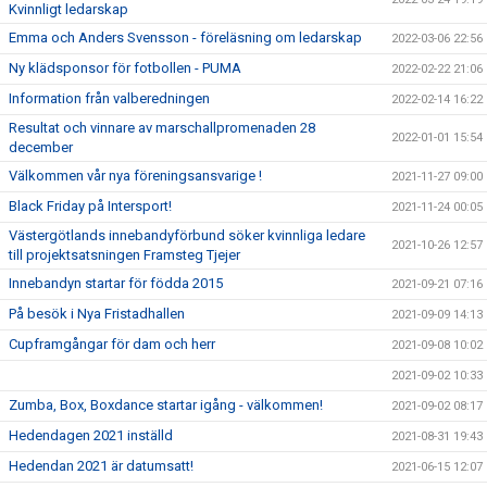
Kvinnligt ledarskap
Emma och Anders Svensson - föreläsning om ledarskap
2022-03-06 22:56
Ny klädsponsor för fotbollen - PUMA
2022-02-22 21:06
Information från valberedningen
2022-02-14 16:22
Resultat och vinnare av marschallpromenaden 28
2022-01-01 15:54
december
Välkommen vår nya föreningsansvarige !
2021-11-27 09:00
Black Friday på Intersport!
2021-11-24 00:05
Västergötlands innebandyförbund söker kvinnliga ledare
2021-10-26 12:57
till projektsatsningen Framsteg Tjejer
Innebandyn startar för födda 2015
2021-09-21 07:16
På besök i Nya Fristadhallen
2021-09-09 14:13
Cupframgångar för dam och herr
2021-09-08 10:02
2021-09-02 10:33
Zumba, Box, Boxdance startar igång - välkommen!
2021-09-02 08:17
Hedendagen 2021 inställd
2021-08-31 19:43
Hedendan 2021 är datumsatt!
2021-06-15 12:07