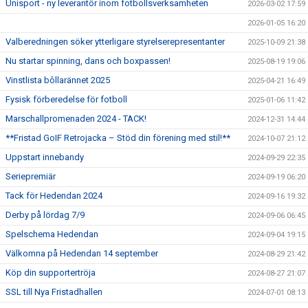
Unisport - ny leverantör inom fotbollsverksamheten
2026-03-02 17:59
SISU
2026-01-05 16:20
STÖDJANDE MEDLEM
Valberedningen söker ytterligare styrelserepresentanter
2025-10-09 21:38
Nu startar spinning, dans och boxpassen!
2025-08-19 19:06
BILDGALLERI
Vinstlista bôllarännet 2025
2025-04-21 16:49
Fysisk förberedelse för fotboll
2025-01-06 11:42
Marschallpromenaden 2024 - TACK!
2024-12-31 14:44
**Fristad GoIF Retrojacka – Stöd din förening med stil!**
2024-10-07 21:12
Uppstart innebandy
2024-09-29 22:35
Seriepremiär
2024-09-19 06:20
Tack för Hedendan 2024
2024-09-16 19:32
Derby på lördag 7/9
2024-09-06 06:45
Spelschema Hedendan
2024-09-04 19:15
Välkomna på Hedendan 14 september
2024-08-29 21:42
Köp din supportertröja
2024-08-27 21:07
SSL till Nya Fristadhallen
2024-07-01 08:13