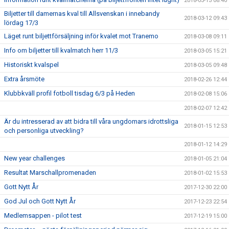
2018-03-13 08:40
Biljetter till damernas kval till Allsvenskan i innebandy
2018-03-12 09:43
lördag 17/3
Läget runt biljettförsäljning inför kvalet mot Tranemo
2018-03-08 09:11
Info om biljetter till kvalmatch herr 11/3
2018-03-05 15:21
Historiskt kvalspel
2018-03-05 09:48
Extra årsmöte
2018-02-26 12:44
Klubbkväll profil fotboll tisdag 6/3 på Heden
2018-02-08 15:06
2018-02-07 12:42
Är du intresserad av att bidra till våra ungdomars idrottsliga
2018-01-15 12:53
och personliga utveckling?
2018-01-12 14:29
New year challenges
2018-01-05 21:04
Resultat Marschallpromenaden
2018-01-02 15:53
Gott Nytt År
2017-12-30 22:00
God Jul och Gott Nytt År
2017-12-23 22:54
Medlemsappen - pilot test
2017-12-19 15:00