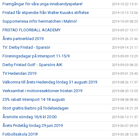
Framgångar för våra unga innebandyspelare!
2019-10-22 13:31
Fristad får stipendie från Walter Kuusks stiftelse
2019-10-15 13:56
Supporterresa inför herrmatchen i Malmö!
2019-10-09 08:23
FRISTAD FLOORBALL ACADEMY
2019-09-27 13:17
Årets partnerblad 2019
2019-09-26 21:46
TV: Derby Fristad - Sparsör
2019-09-14 21:17
Föreningsdagar på Intersport 11-15/9
2019-09-09 13:29
Derby Fristad GoIF - Sparsörs AIK
2019-09-03 08:25
TV:Hedendan 2019
2019-09-01 23:40
Välkomna till årets Hedendag lördag 31 augusti 2019
2019-08-26 17:37
Verksamhet i motionssektionen hösten 2019
2019-08-20 13:59
25% rabatt Intersport 14-18 augusti
2019-08-08 08:40
Stort grattis Barbro på födelsedagen
2019-06-18 21:29
Årsmöte söndag 16/6 kl 20:00
2019-06-13 11:37
Årets Pridetåg lördag 29 juni 2019
2019-06-07 09:53
Fotbollsskola 2019!
2019-05-28 12:30