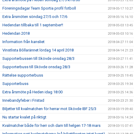
2018-05-25 12:03
Föreningsdagar Team Sportia profil fotboll
2018-05-17 10:27
Extra årsmöten söndag 27/5 och 17/6
2018-05-16 16:10
Hedendan tillbaka till 1 september!!
2018-05-03 13:45
Hedendan 2018
2018-05-03 10:16
Information från kansliet
2018-04-27 11:04
Vinstlista Bôllarännet lördag 14 april 2018
2018-04-14 21:23
Supporterbussen till Skövde onsdag 28/3
2018-03-27 11:41
Supporterbuss till Skövde onsdag 28/3
2018-03-26 11:28
Rättelse supporterbuss
2018-03-25 19:45
Supporterbuss
2018-03-25 19:34
Extra årsmöte på Heden idag 18:00
2018-03-25 14:36
Innebandyfeber i Fristad
2018-03-23 21:30
Biljetter till kvalmatchen för herrar mot Skövde IBF 25/3
2018-03-19 09:40
Nu startar kvalet på riktigt
2018-03-16 14:24
Kvalmatcher både för herr och dam till helgen 17-18 mars
2018-03-15 07:41
Information runt kvalmatcherna (på biljettfronten intet lugnt)