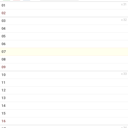
DOKUMENT
v.31
01
02
KONTAKT
v.32
03
04
05
06
07
08
09
v.33
10
11
12
13
14
15
16
v.34