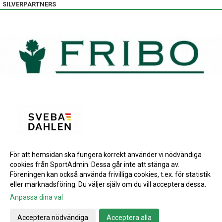
SILVERPARTNERS
För att hemsidan ska fungera korrekt använder vi nödvändiga
BRONSPARTNERS
cookies från SportAdmin. Dessa går inte att stänga av.
INSTAGRAM
Föreningen kan också använda frivilliga cookies, t.ex. för statistik
eller marknadsföring. Du väljer själv om du vill acceptera dessa.
Anpassa dina val
Cookie-inställningar
Gå till Webbversion
Acceptera nödvändiga
Acceptera alla