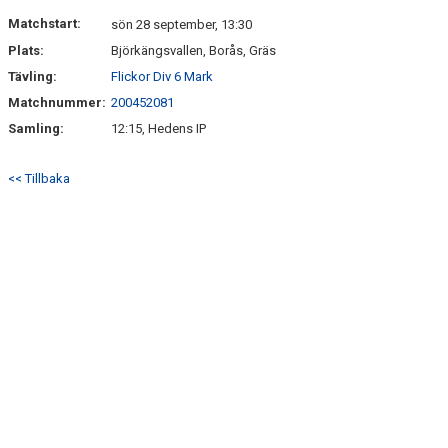
DOKUMENT
Matchstart:
sön 28 september, 13:30
Plats:
Björkängsvallen, Borås, Gräs
KONTAKT
Tävling:
Flickor Div 6 Mark
Matchnummer:
200452081
Samling:
12:15, Hedens IP
<< Tillbaka