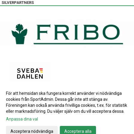
SILVERPARTNERS
För att hemsidan ska fungera korrekt använder vi nödvändiga
BRONSPARTNERS
cookies från SportAdmin. Dessa går inte att stänga av.
INSTAGRAM
Föreningen kan också använda frivilliga cookies, t.ex. för statistik
eller marknadsföring. Du väljer själv om du vill acceptera dessa.
Anpassa dina val
Cookie-inställningar
Gå till Webbversion
Acceptera nödvändiga
Acceptera alla