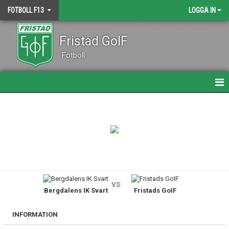
FOTBOLL F13
LOGGA IN
Fristad GoIF
Fotboll
HEM
NYHETER
KALENDER
MATCHER
vs
Bergdalens IK Svart
Fristads GoIF
TRUPPEN
BILDGALLERI
INFORMATION