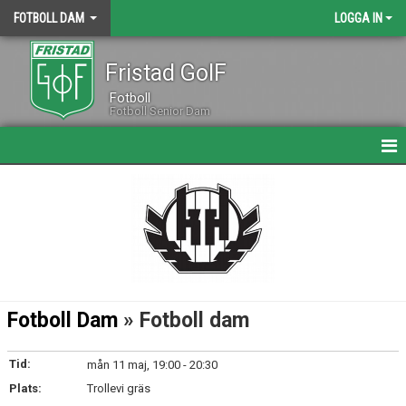
FOTBOLL DAM
LOGGA IN
Fristad GoIF
Fotboll
Fotboll Senior Dam
HEM
NYHETER
KALENDER
MATCHER
Fotboll Dam
» Fotboll dam
TRUPPEN
Tid:
mån 11 maj, 19:00 - 20:30
BILDGALLERI
Plats:
Trollevi gräs