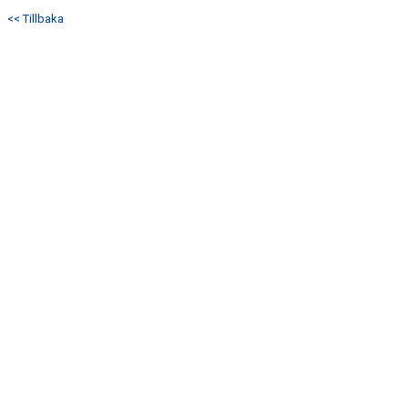
DOKUMENT
<< Tillbaka
KONTAKT