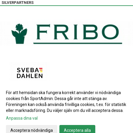
SILVERPARTNERS
För att hemsidan ska fungera korrekt använder vi nödvändiga
BRONSPARTNERS
cookies från SportAdmin. Dessa går inte att stänga av.
INSTAGRAM
Föreningen kan också använda frivilliga cookies, t.ex. för statistik
eller marknadsföring. Du väljer själv om du vill acceptera dessa.
Anpassa dina val
Cookie-inställningar
Gå till Webbversion
Acceptera nödvändiga
Acceptera alla