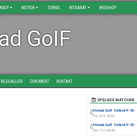
BANDY
MOTION
TENNIS
INTRANÄT
WEBSHOP
tad GoIF
BILDGALLERI
DOKUMENT
KONTAKT
SPELADE MATCHER
Fristad GoIF Fotboll P-35
-
Fre 27/3 18:00
Fristad GoIF Fotboll P-35
-
Sön 11/1 08:00