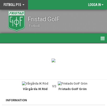
FOTBOLL P15
LOGGA IN
Fristad GoIF
Fotboll
HEM
NYHETER
DOKUMENT
BILDGALLERI
vs
Vårgårda IK Röd
Fristads GoIF Grön
KALENDER
MATCHER
INFORMATION