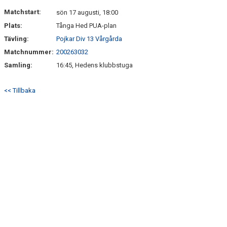
TRUPPEN
Matchstart:
sön 17 augusti, 18:00
Plats:
Tånga Hed PUA-plan
KONTAKT
Tävling:
Pojkar Div 13 Vårgårda
Matchnummer:
200263032
Samling:
16:45, Hedens klubbstuga
<< Tillbaka