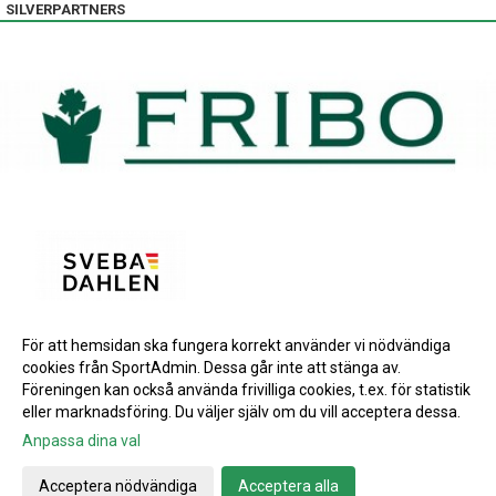
SILVERPARTNERS
För att hemsidan ska fungera korrekt använder vi nödvändiga
BRONSPARTNERS
cookies från SportAdmin. Dessa går inte att stänga av.
INSTAGRAM
Föreningen kan också använda frivilliga cookies, t.ex. för statistik
eller marknadsföring. Du väljer själv om du vill acceptera dessa.
Anpassa dina val
Cookie-inställningar
Gå till Webbversion
Acceptera nödvändiga
Acceptera alla