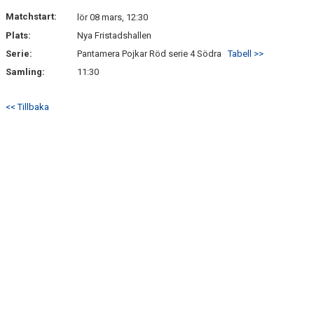
DOKUMENT
Matchstart:
lör 08 mars, 12:30
Plats:
Nya Fristadshallen
KONTAKT
Serie:
Pantamera Pojkar Röd serie 4 Södra
Tabell >>
Samling:
11:30
<< Tillbaka