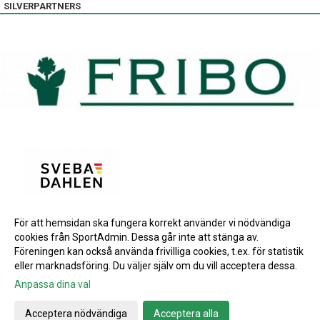
SILVERPARTNERS
För att hemsidan ska fungera korrekt använder vi nödvändiga
BRONSPARTNERS
cookies från SportAdmin. Dessa går inte att stänga av.
INSTAGRAM
Föreningen kan också använda frivilliga cookies, t.ex. för statistik
eller marknadsföring. Du väljer själv om du vill acceptera dessa.
Anpassa dina val
Cookie-inställningar
Gå till Webbversion
Acceptera nödvändiga
Acceptera alla