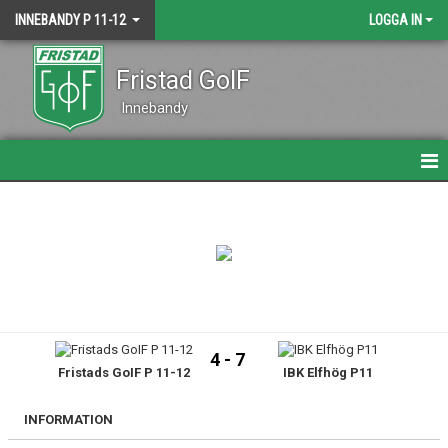
INNEBANDY P 11-12
LOGGA IN
Fristad GoIF
Innebandy
HEM
NYHETER
KALENDER
MATCHER
4 - 7
Fristads GoIF P 11-12
IBK Elfhög P11
TRUPPEN
BILDGALLERI
INFORMATION