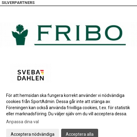
SILVERPARTNERS
För att hemsidan ska fungera korrekt använder vi nödvändiga
BRONSPARTNERS
cookies från SportAdmin. Dessa går inte att stänga av.
INSTAGRAM
Föreningen kan också använda frivilliga cookies, t.ex. för statistik
eller marknadsföring. Du väljer själv om du vill acceptera dessa.
Anpassa dina val
Cookie-inställningar
Gå till Webbversion
Acceptera nödvändiga
Acceptera alla