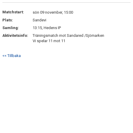
DOKUMENT
Matchstart:
sön 09 november, 15:00
KONTAKT
Plats:
Sandevi
Samling:
13:15, Hedens IP
Aktivitetsinfo:
Träningsmatch mot Sandared /Sjömarken
Vi spelar 11 mot 11
<< Tillbaka