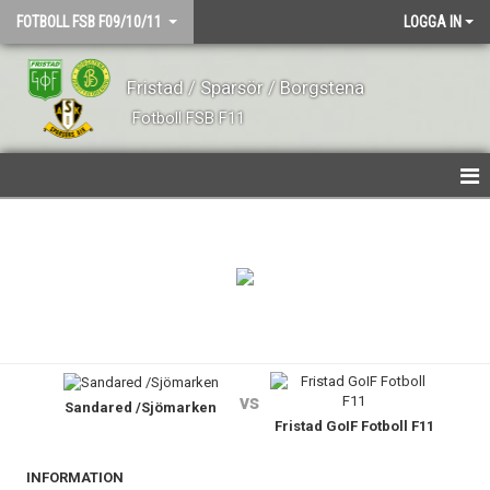
FOTBOLL FSB F09/10/11
LOGGA IN
Fristad / Sparsör / Borgstena
Fotboll FSB F11
HEM
NYHETER
TRUPPEN
KALENDER
vs
Sandared /Sjömarken
MATCHER
Fristad GoIF Fotboll F11
BILDGALLERI
INFORMATION