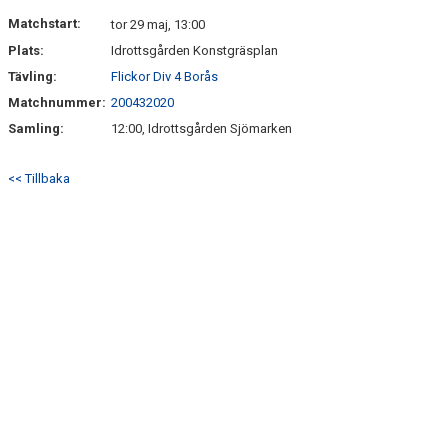
DOKUMENT
Matchstart:
tor 29 maj, 13:00
Plats:
Idrottsgården Konstgräsplan
KONTAKT
Tävling:
Flickor Div 4 Borås
Matchnummer:
200432020
Samling:
12:00, Idrottsgården Sjömarken
<< Tillbaka