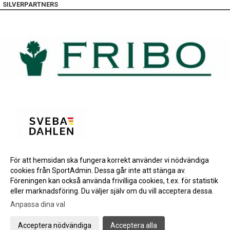
SILVERPARTNERS
För att hemsidan ska fungera korrekt använder vi nödvändiga
BRONSPARTNERS
cookies från SportAdmin. Dessa går inte att stänga av.
INSTAGRAM
Föreningen kan också använda frivilliga cookies, t.ex. för statistik
eller marknadsföring. Du väljer själv om du vill acceptera dessa.
Anpassa dina val
Cookie-inställningar
Gå till Webbversion
Acceptera nödvändiga
Acceptera alla