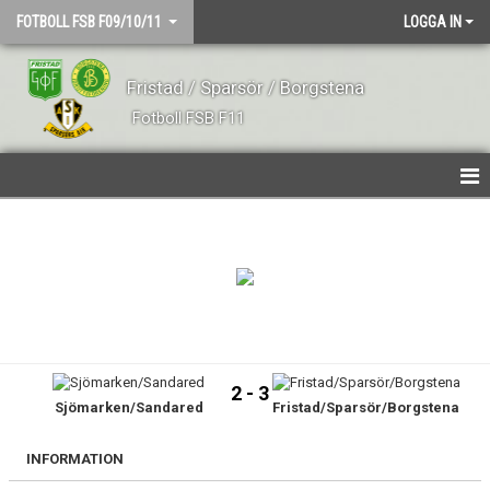
FOTBOLL FSB F09/10/11
LOGGA IN
Fristad / Sparsör / Borgstena
Fotboll FSB F11
HEM
NYHETER
TRUPPEN
KALENDER
2 - 3
Sjömarken/Sandared
Fristad/Sparsör/Borgstena
MATCHER
BILDGALLERI
INFORMATION