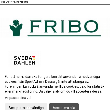
SILVERPARTNERS
För att hemsidan ska fungera korrekt använder vi nödvändiga
BRONSPARTNERS
cookies från SportAdmin. Dessa går inte att stänga av.
INSTAGRAM
Föreningen kan också använda frivilliga cookies, t.ex. för statistik
eller marknadsföring. Du väljer själv om du vill acceptera dessa.
Anpassa dina val
Cookie-inställningar
Gå till Webbversion
Acceptera nödvändiga
Acceptera alla