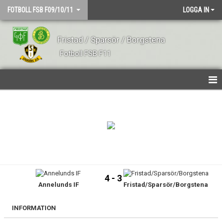
FOTBOLL FSB F09/10/11
LOGGA IN
Fristad / Sparsör / Borgstena
Fotboll FSB F11
HEM
NYHETER
TRUPPEN
KALENDER
4 - 3
Annelunds IF
Fristad/Sparsör/Borgstena
MATCHER
BILDGALLERI
INFORMATION