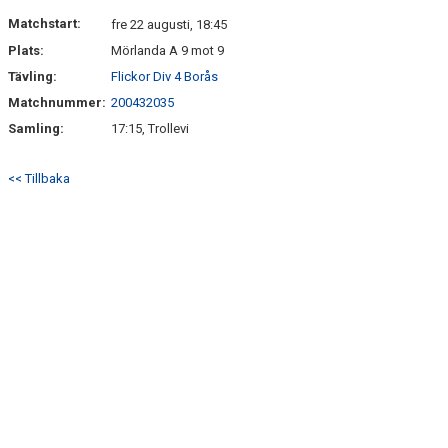
DOKUMENT
Matchstart:
fre 22 augusti, 18:45
Plats:
Mörlanda A 9 mot 9
KONTAKT
Tävling:
Flickor Div 4 Borås
Matchnummer:
200432035
Samling:
17:15, Trollevi
<< Tillbaka