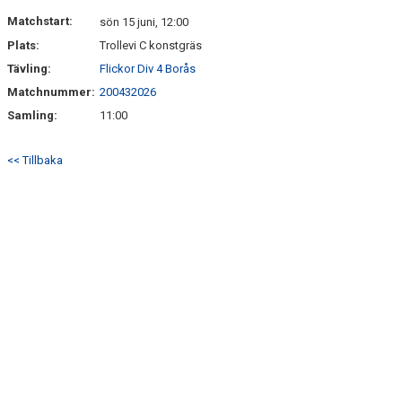
DOKUMENT
Matchstart:
sön 15 juni, 12:00
Plats:
Trollevi C konstgräs
KONTAKT
Tävling:
Flickor Div 4 Borås
Matchnummer:
200432026
Samling:
11:00
<< Tillbaka