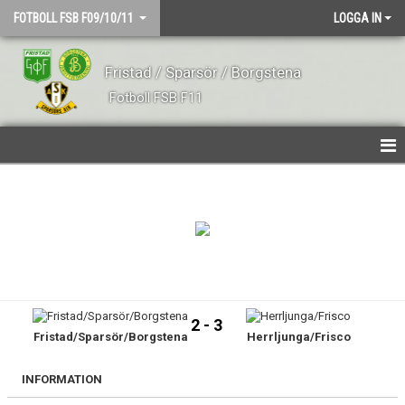
FOTBOLL FSB F09/10/11
LOGGA IN
Fristad / Sparsör / Borgstena
Fotboll FSB F11
HEM
NYHETER
TRUPPEN
KALENDER
2 - 3
Fristad/Sparsör/Borgstena
Herrljunga/Frisco
MATCHER
BILDGALLERI
INFORMATION