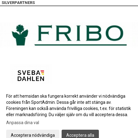
SILVERPARTNERS
För att hemsidan ska fungera korrekt använder vi nödvändiga
BRONSPARTNERS
cookies från SportAdmin. Dessa går inte att stänga av.
INSTAGRAM
Föreningen kan också använda frivilliga cookies, t.ex. för statistik
eller marknadsföring. Du väljer själv om du vill acceptera dessa.
Anpassa dina val
Cookie-inställningar
Gå till Webbversion
Acceptera nödvändiga
Acceptera alla